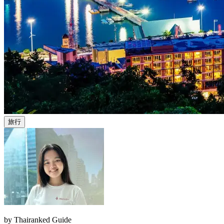
旅行
by
Thairanked Guide