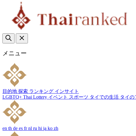
メニュー
目的地
探索
ランキング
インサイト
LGBTQ+
Thai Lottery
イベント
スポーツ
タイでの生活
タイの
en
th
de
es
fr
nl
ru
hi
ja
ko
zh