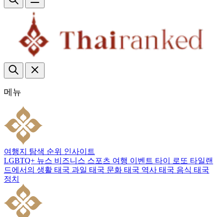
메뉴
여행지
탐색
순위
인사이트
LGBTQ+
뉴스
비즈니스
스포츠
여행
이벤트
타이 로또
타일랜
드에서의 생활
태국 과일
태국 문화
태국 역사
태국 음식
태국
정치