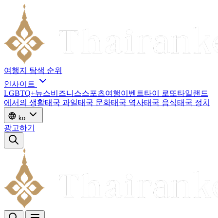
여행지
탐색
순위
인사이트
LGBTQ+
뉴스
비즈니스
스포츠
여행
이벤트
타이 로또
타일랜드
에서의 생활
태국 과일
태국 문화
태국 역사
태국 음식
태국 정치
ko
광고하기