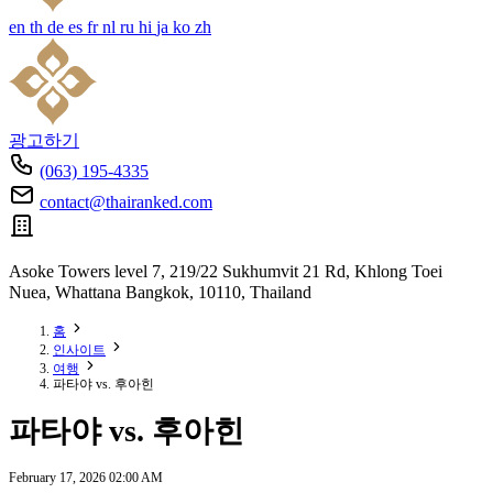
en
th
de
es
fr
nl
ru
hi
ja
ko
zh
광고하기
(063) 195-4335
contact@thairanked.com
Asoke Towers level 7, 219/22 Sukhumvit 21 Rd, Khlong Toei
Nuea, Whattana Bangkok, 10110, Thailand
홈
인사이트
여행
파타야 vs. 후아힌
파타야 vs. 후아힌
February 17, 2026 02:00 AM