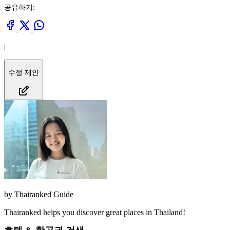
공유하기:
|
수정 제안
by
Thairanked Guide
Thairanked helps you discover great places in Thailand!