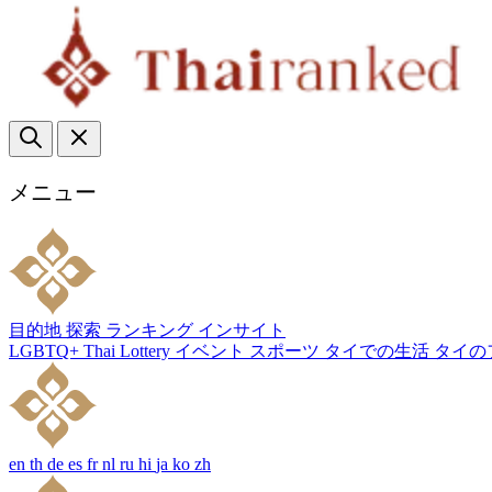
メニュー
目的地
探索
ランキング
インサイト
LGBTQ+
Thai Lottery
イベント
スポーツ
タイでの生活
タイの
en
th
de
es
fr
nl
ru
hi
ja
ko
zh