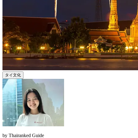
タイ文化
by
Thairanked Guide