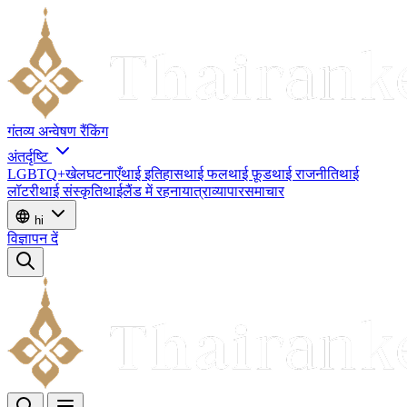
गंतव्य
अन्वेषण
रैंकिंग
अंतर्दृष्टि
LGBTQ+
खेल
घटनाएँ
थाई इतिहास
थाई फल
थाई फ़ूड
थाई राजनीति
थाई
लॉटरी
थाई संस्कृति
थाईलैंड में रहना
यात्रा
व्यापार
समाचार
hi
विज्ञापन दें