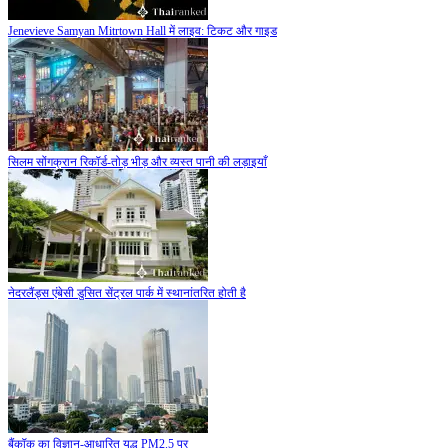
Jenevieve Samyan Mitrtown Hall में लाइव: टिकट और गाइड
सिलम सोंगक्रान रिकॉर्ड-तोड़ भीड़ और व्यस्त पानी की लड़ाइयाँ
नेदरलैंड्स एंबेसी डुसित सेंट्रल पार्क में स्थानांतरित होती है
बैंकॉक का विज्ञान-आधारित युद्ध PM2.5 पर