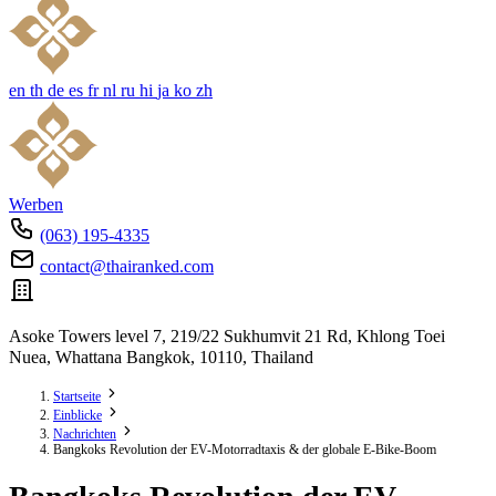
en
th
de
es
fr
nl
ru
hi
ja
ko
zh
Werben
(063) 195-4335
contact@thairanked.com
Asoke Towers level 7, 219/22 Sukhumvit 21 Rd, Khlong Toei
Nuea, Whattana Bangkok, 10110, Thailand
Startseite
Einblicke
Nachrichten
Bangkoks Revolution der EV-Motorradtaxis & der globale E-Bike-Boom