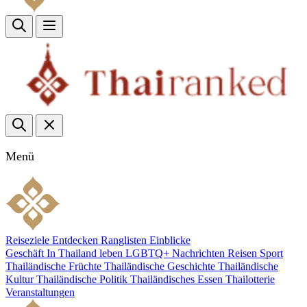
Menü
Reiseziele
Entdecken
Ranglisten
Einblicke
Geschäft
In Thailand leben
LGBTQ+
Nachrichten
Reisen
Sport
Thailändische Früchte
Thailändische Geschichte
Thailändische
Kultur
Thailändische Politik
Thailändisches Essen
Thailotterie
Veranstaltungen