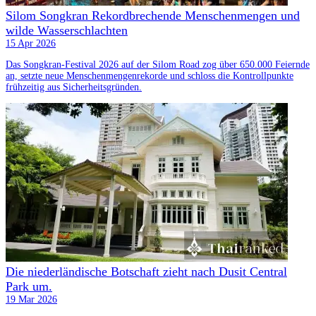
Silom Songkran Rekordbrechende Menschenmengen und
wilde Wasserschlachten
15 Apr 2026
Das Songkran-Festival 2026 auf der Silom Road zog über 650.000 Feiernde
an, setzte neue Menschenmengenrekorde und schloss die Kontrollpunkte
frühzeitig aus Sicherheitsgründen.
Die niederländische Botschaft zieht nach Dusit Central
Park um.
19 Mar 2026