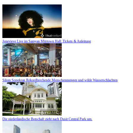
Jenevieve Live im Samyan Mitrtown Hall: Tickets & Anleitung
Silom Songkran Rekordbrechende Menschenmengen und wilde Wasserschlachten
Die niederländische Botschaft zieht nach Dusit Central Park um.