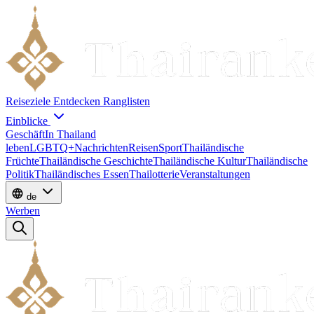
Reiseziele
Entdecken
Ranglisten
Einblicke
Geschäft
In Thailand
leben
LGBTQ+
Nachrichten
Reisen
Sport
Thailändische
Früchte
Thailändische Geschichte
Thailändische Kultur
Thailändische
Politik
Thailändisches Essen
Thailotterie
Veranstaltungen
de
Werben