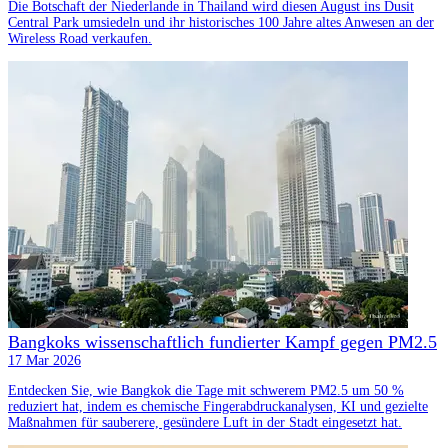
Die Botschaft der Niederlande in Thailand wird diesen August ins Dusit
Central Park umsiedeln und ihr historisches 100 Jahre altes Anwesen an der
Wireless Road verkaufen.
Bangkoks wissenschaftlich fundierter Kampf gegen PM2.5
17 Mar 2026
Entdecken Sie, wie Bangkok die Tage mit schwerem PM2.5 um 50 %
reduziert hat, indem es chemische Fingerabdruckanalysen, KI und gezielte
Maßnahmen für sauberere, gesündere Luft in der Stadt eingesetzt hat.