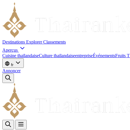
Destinations
Explorer
Classements
Aperçus
Cuisine thaïlandaise
Culture thaïlandaise
entreprise
Événements
Fruits T
fr
Annoncer