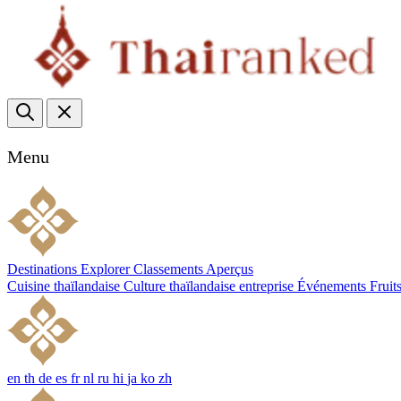
Menu
Destinations
Explorer
Classements
Aperçus
Cuisine thaïlandaise
Culture thaïlandaise
entreprise
Événements
Fruit
en
th
de
es
fr
nl
ru
hi
ja
ko
zh