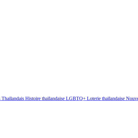
s Thaïlandais
Histoire thaïlandaise
LGBTQ+
Loterie thaïlandaise
Nouve