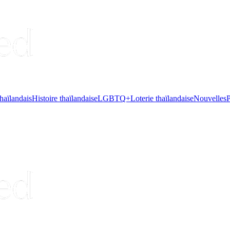
haïlandais
Histoire thaïlandaise
LGBTQ+
Loterie thaïlandaise
Nouvelles
P