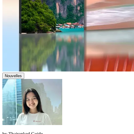
Nouvelles
by
Thairanked Guide