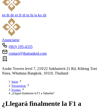
en
th
de
es
fr
nl
ru
hi
ja
ko
zh
Anunciarse
(063) 195-4335
contact@thairanked.com
Asoke Towers level 7, 219/22 Sukhumvit 21 Rd, Khlong Toei
Nuea, Whattana Bangkok, 10110, Thailand
Inicio
Perspectivas
Eventos
¿Llegará finalmente la F1 a Tailandia?
¿Llegará finalmente la F1 a