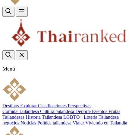
Menú
Destinos
Explorar
Clasificaciones
Perspectivas
Comida Tailandesa
Cultura tailandesa
Deporte
Eventos
Frutas
Tailandesas
Historia Tailandesa
LGBTQ+
Lotería Tailandesa
negocios
Noticias
Política tailandesa
Viajar
Viviendo en Tailandia