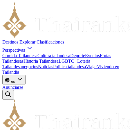
Destinos
Explorar
Clasificaciones
Perspectivas
Comida Tailandesa
Cultura tailandesa
Deporte
Eventos
Frutas
Tailandesas
Historia Tailandesa
LGBTQ+
Lotería
Tailandesa
negocios
Noticias
Política tailandesa
Viajar
Viviendo en
Tailandia
es
Anunciarse