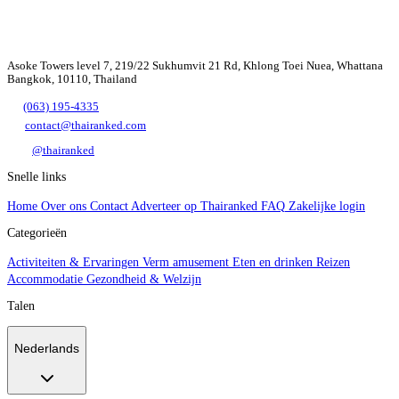
Asoke Towers level 7, 219/22 Sukhumvit 21 Rd, Khlong Toei Nuea, Whattana
Bangkok, 10110, Thailand
(063) 195-4335
contact@thairanked.com
@thairanked
Snelle links
Home
Over ons
Contact
Adverteer op Thairanked
FAQ
Zakelijke login
Categorieën
Activiteiten & Ervaringen
Verm amusement
Eten en drinken
Reizen
Accommodatie
Gezondheid & Welzijn
Talen
Nederlands