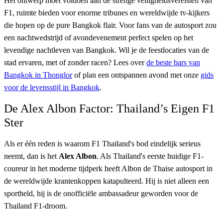
Het ontwerp moet voldoen aan de strenge veiligheidsvereisten van
F1, ruimte bieden voor enorme tribunes en wereldwijde tv-kijkers
die hopen op de pure Bangkok flair. Voor fans van de autosport zou
een nachtwedstrijd of avondevenement perfect spelen op het
levendige nachtleven van Bangkok. Wil je de feestlocaties van de
stad ervaren, met of zonder racen? Lees over
de beste bars van
Bangkok in Thonglor
of plan een ontspannen avond met onze
gids
voor de levensstijl in Bangkok
.
De Alex Albon Factor: Thailand’s Eigen F1
Ster
Als er één reden is waarom F1 Thailand's bod eindelijk serieus
neemt, dan is het
Alex Albon
. Als Thailand's eerste huidige F1-
coureur in het moderne tijdperk heeft Albon de Thaise autosport in
de wereldwijde krantenkoppen katapulteerd. Hij is niet alleen een
sportheld, hij is de onofficiële ambassadeur geworden voor de
Thailand F1-droom.