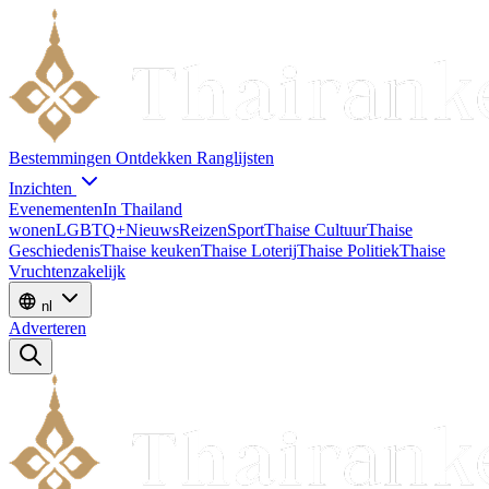
Bestemmingen
Ontdekken
Ranglijsten
Inzichten
Evenementen
In Thailand
wonen
LGBTQ+
Nieuws
Reizen
Sport
Thaise Cultuur
Thaise
Geschiedenis
Thaise keuken
Thaise Loterij
Thaise Politiek
Thaise
Vruchten
zakelijk
nl
Adverteren