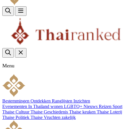
Menu
Bestemmingen
Ontdekken
Ranglijsten
Inzichten
Evenementen
In Thailand wonen
LGBTQ+
Nieuws
Reizen
Sport
Thaise Cultuur
Thaise Geschiedenis
Thaise keuken
Thaise Loterij
Thaise Politiek
Thaise Vruchten
zakelijk