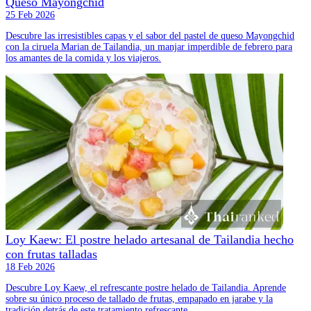
Queso Mayongchid
25 Feb 2026
Descubre las irresistibles capas y el sabor del pastel de queso Mayongchid
con la ciruela Marian de Tailandia, un manjar imperdible de febrero para
los amantes de la comida y los viajeros.
Loy Kaew: El postre helado artesanal de Tailandia hecho
con frutas talladas
18 Feb 2026
Descubre Loy Kaew, el refrescante postre helado de Tailandia. Aprende
sobre su único proceso de tallado de frutas, empapado en jarabe y la
tradición detrás de este tratamiento refrescante.