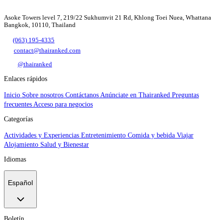
Asoke Towers level 7, 219/22 Sukhumvit 21 Rd, Khlong Toei Nuea, Whattana
Bangkok, 10110, Thailand
(063) 195-4335
contact@thairanked.com
@thairanked
Enlaces rápidos
Inicio
Sobre nosotros
Contáctanos
Anúnciate en Thairanked
Preguntas
frecuentes
Acceso para negocios
Categorías
Actividades y Experiencias
Entretenimiento
Comida y bebida
Viajar
Alojamiento
Salud y Bienestar
Idiomas
Español
Boletín