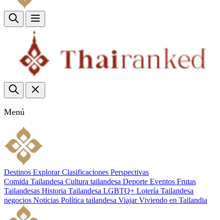
Menú
Destinos
Explorar
Clasificaciones
Perspectivas
Comida Tailandesa
Cultura tailandesa
Deporte
Eventos
Frutas
Tailandesas
Historia Tailandesa
LGBTQ+
Lotería Tailandesa
negocios
Noticias
Política tailandesa
Viajar
Viviendo en Tailandia