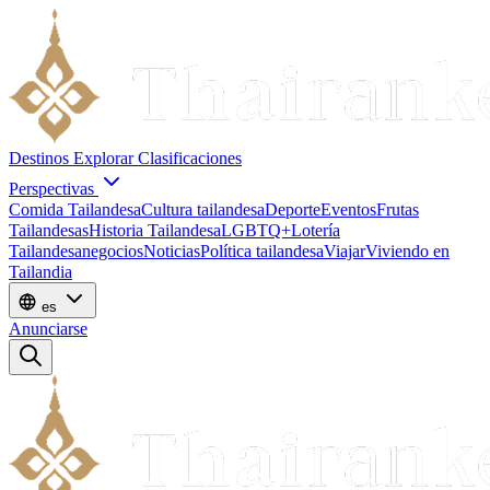
Destinos
Explorar
Clasificaciones
Perspectivas
Comida Tailandesa
Cultura tailandesa
Deporte
Eventos
Frutas
Tailandesas
Historia Tailandesa
LGBTQ+
Lotería
Tailandesa
negocios
Noticias
Política tailandesa
Viajar
Viviendo en
Tailandia
es
Anunciarse