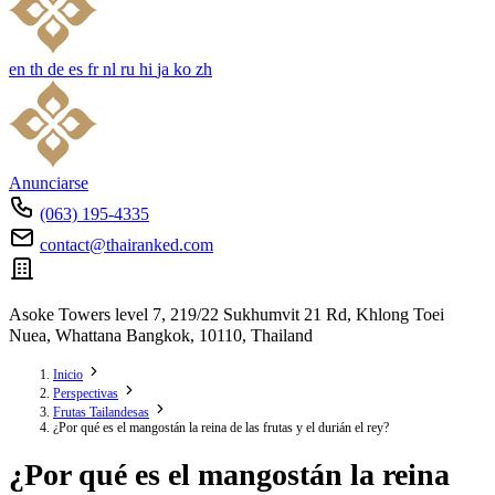
en
th
de
es
fr
nl
ru
hi
ja
ko
zh
Anunciarse
(063) 195-4335
contact@thairanked.com
Asoke Towers level 7, 219/22 Sukhumvit 21 Rd, Khlong Toei
Nuea, Whattana Bangkok, 10110, Thailand
Inicio
Perspectivas
Frutas Tailandesas
¿Por qué es el mangostán la reina de las frutas y el durián el rey?
¿Por qué es el mangostán la reina