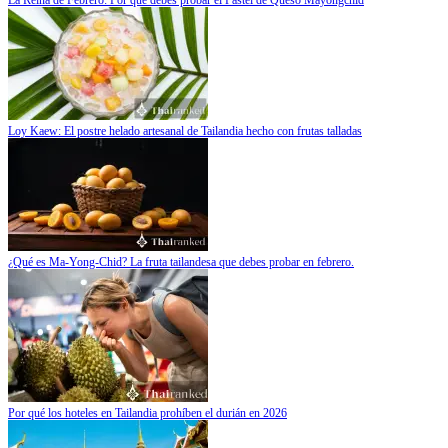
La Reina de Febrero: Por qué debes probar el Pastel de Queso Mayongchid
Loy Kaew: El postre helado artesanal de Tailandia hecho con frutas talladas
¿Qué es Ma-Yong-Chid? La fruta tailandesa que debes probar en febrero.
Por qué los hoteles en Tailandia prohíben el durián en 2026