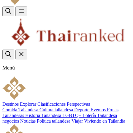
Menú
Destinos
Explorar
Clasificaciones
Perspectivas
Comida Tailandesa
Cultura tailandesa
Deporte
Eventos
Frutas
Tailandesas
Historia Tailandesa
LGBTQ+
Lotería Tailandesa
negocios
Noticias
Política tailandesa
Viajar
Viviendo en Tailandia