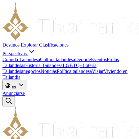
Destinos
Explorar
Clasificaciones
Perspectivas
Comida Tailandesa
Cultura tailandesa
Deporte
Eventos
Frutas
Tailandesas
Historia Tailandesa
LGBTQ+
Lotería
Tailandesa
negocios
Noticias
Política tailandesa
Viajar
Viviendo en
Tailandia
es
Anunciarse