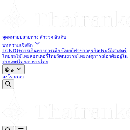
จุดหมายปลายทาง
สำรวจ
อันดับ
บทความเชิงลึก
LGBTQ+
การเดินทาง
การเมืองไทย
กีฬา
ข่าว
ธุรกิจ
ประวัติศาสตร์
ไทย
ผลไม้ไทย
ลอตเตอรี่ไทย
วัฒนธรรมไทย
เหตุการณ์
อาศัยอยู่ใน
ประเทศไทย
อาหารไทย
th
ลงโฆษณา