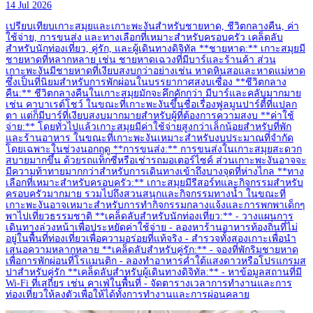
14 Jul 2026
เปรียบเทียบเกาะสมุยและเกาะพะงันสำหรับชายหาด, ชีวิตกลางคืน, ค่า
ใช้จ่าย, การขนส่ง และทางเลือกที่เหมาะสำหรับครอบครัว เคล็ดลับ
สำหรับนักท่องเที่ยว, คู่รัก, และผู้เดินทางดิจิทัล **ชายหาด:** เกาะสมุยมี
ชายหาดที่หลากหลาย เช่น ชายหาดเฉวงที่มีบาร์และร้านค้า ส่วน
เกาะพะงันมีชายหาดที่เงียบสงบกว่าอย่างเช่น หาดหินสอและหาดแม่หาด
ซึ่งเป็นที่นิยมสำหรับการพักผ่อนในบรรยากาศสงบเซื่อง **ชีวิตกลาง
คืน:** ชีวิตกลางคืนในเกาะสมุยมักจะคึกคักกว่า มีบาร์และคลับมากมาย
เช่น คาบาเรต์โชว์ ในขณะที่เกาะพะงันขึ้นชื่อเรื่องฟูลมูนปาร์ตี้ที่แปลก
ตา แต่ก็มีบาร์ที่เงียบสงบมากมายสำหรับผู้ที่ต้องการความสงบ **ค่าใช้
จ่าย:** โดยทั่วไปแล้วเกาะสมุยมีค่าใช้จ่ายสูงกว่าเล็กน้อยสำหรับที่พัก
และร้านอาหาร ในขณะที่เกาะพะงันเหมาะสำหรับงบประมาณที่จำกัด
โดยเฉพาะในช่วงนอกฤดู **การขนส่ง:** การขนส่งในเกาะสมุยสะดวก
สบายมากขึ้น ด้วยรถแท็กซี่หรือเช่ารถมอเตอร์ไซค์ ส่วนเกาะพะงันอาจจะ
มีความท้าทายมากกว่าสำหรับการเดินทางเข้าถึงบางจุดที่ห่างไกล **ทาง
เลือกที่เหมาะสำหรับครอบครัว:** เกาะสมุยมีรีสอร์ทและกิจกรรมสำหรับ
ครอบครัวมากมาย รวมไปถึงสวนสนุกและกิจกรรมทางน้ำ ในขณะที่
เกาะพะงันอาจเหมาะสำหรับการทำกิจกรรมกลางแจ้งและการพกพาเด็กๆ
พาไปเที่ยวธรรมชาติ **เคล็ดลับสำหรับนักท่องเที่ยว:** - วางแผนการ
เดินทางล่วงหน้าเพื่อประหยัดค่าใช้จ่าย - ลองหาร้านอาหารท้องถิ่นที่ไม่
อยู่ในพื้นที่ท่องเที่ยวเพื่อความอร่อยที่แท้จริง - สำรวจทั้งสองเกาะเพื่อนำ
เสนอความหลากหลาย **เคล็ดลับสำหรับคู่รัก:** - จองที่พักริมชายหาด
เพื่อการพักผ่อนที่โรแมนติก - ลองทำอาหารค่ำใต้แสงดาวหรือโปรแกรมส
ปาสำหรับคู่รัก **เคล็ดลับสำหรับผู้เดินทางดิจิทัล:** - หาข้อมูลสถานที่มี
Wi-Fi ที่เสถียร เช่น คาเฟ่ในพื้นที่ - จัดตารางเวลาการทำงานและการ
ท่องเที่ยวให้ลงตัวเพื่อให้ได้ทั้งการทำงานและการผ่อนคลาย