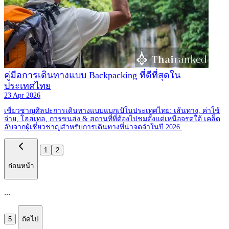
คู่มือการเดินทางแบบ Backpacking ที่ดีที่สุดใน
ประเทศไทย
23 Apr 2026
เชี่ยวชาญศิลปะการเดินทางแบบแบกเป้ในประเทศไทย: เส้นทาง, ค่าใช้
จ่าย, โฮสเทล, การขนส่ง & สถานที่ที่ต้องไปชมตั้งแต่เหนือจรดใต้ เคล็ด
ลับจากผู้เชี่ยวชาญสำหรับการเดินทางที่น่าจดจำในปี 2026.
1
2
ก่อนหน้า
...
5
ถัดไป