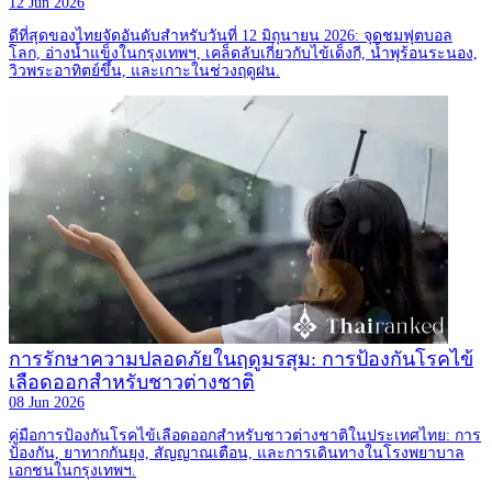
12 Jun 2026
ดีที่สุดของไทยจัดอันดับสำหรับวันที่ 12 มิถุนายน 2026: จุดชมฟุตบอล
โลก, อ่างน้ำแข็งในกรุงเทพฯ, เคล็ดลับเกี่ยวกับไข้เด็งกี, น้ำพุร้อนระนอง,
วิวพระอาทิตย์ขึ้น, และเกาะในช่วงฤดูฝน.
การรักษาความปลอดภัยในฤดูมรสุม: การป้องกันโรคไข้
เลือดออกสำหรับชาวต่างชาติ
08 Jun 2026
คู่มือการป้องกันโรคไข้เลือดออกสำหรับชาวต่างชาติในประเทศไทย: การ
ป้องกัน, ยาทากกันยุง, สัญญาณเตือน, และการเดินทางในโรงพยาบาล
เอกชนในกรุงเทพฯ.