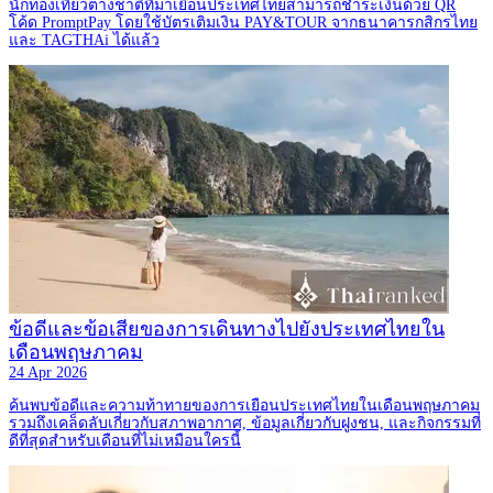
นักท่องเที่ยวต่างชาติที่มาเยือนประเทศไทยสามารถชำระเงินด้วย QR
โค้ด PromptPay โดยใช้บัตรเติมเงิน PAY&TOUR จากธนาคารกสิกรไทย
และ TAGTHAi ได้แล้ว
ข้อดีและข้อเสียของการเดินทางไปยังประเทศไทยใน
เดือนพฤษภาคม
24 Apr 2026
ค้นพบข้อดีและความท้าทายของการเยือนประเทศไทยในเดือนพฤษภาคม
รวมถึงเคล็ดลับเกี่ยวกับสภาพอากาศ, ข้อมูลเกี่ยวกับฝูงชน, และกิจกรรมที่
ดีที่สุดสำหรับเดือนที่ไม่เหมือนใครนี้