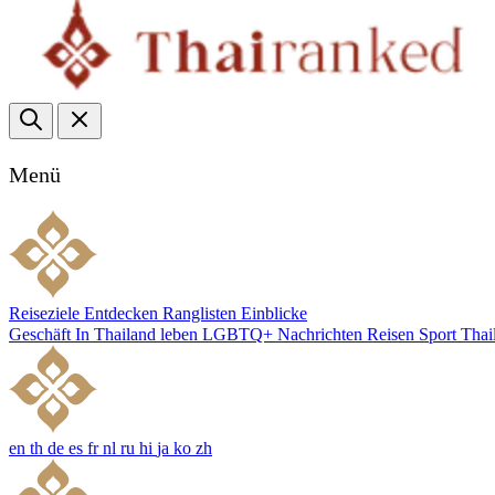
Menü
Reiseziele
Entdecken
Ranglisten
Einblicke
Geschäft
In Thailand leben
LGBTQ+
Nachrichten
Reisen
Sport
Thai
en
th
de
es
fr
nl
ru
hi
ja
ko
zh