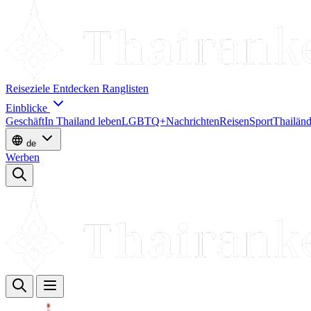
Reiseziele
Entdecken
Ranglisten
Einblicke
Geschäft
In Thailand leben
LGBTQ+
Nachrichten
Reisen
Sport
Thailänd
de
Werben