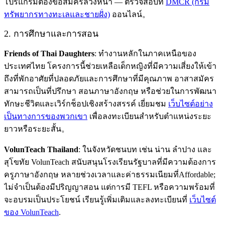
โปรแกรมต้องขอสมัครล่วงหน้า — ตรวจสอบที่
DMCR (กรม
ทรัพยากรทางทะเลและชายฝั่ง)
ออนไลน์。
2. การศึกษาและการสอน
Friends of Thai Daughters
: ทำงานหลักในภาคเหนือของ
ประเทศไทย โครงการนี้ช่วยเหลือเด็กหญิงที่มีความเสี่ยงให้เข้า
ถึงที่พักอาศัยที่ปลอดภัยและการศึกษาที่มีคุณภาพ อาสาสมัคร
สามารถเป็นที่ปรึกษา สอนภาษาอังกฤษ หรือช่วยในการพัฒนา
ทักษะชีวิตและเวิร์กช็อปเชิงสร้างสรรค์ เยี่ยมชม
เว็บไซต์อย่าง
เป็นทางการของพวกเขา
เพื่อลงทะเบียนสำหรับตำแหน่งระยะ
ยาวหรือระยะสั้น。
VolunTeach Thailand
: ในจังหวัดชนบท เช่น น่าน ลำปาง และ
สุโขทัย VolunTeach สนับสนุนโรงเรียนรัฐบาลที่มีความต้องการ
ครูภาษาอังกฤษ หลายช่วงเวลาและค่าธรรมเนียมที่Affordable;
ไม่จำเป็นต้องมีปริญญาสอน แต่การมี TEFL หรือความพร้อมที่
จะอบรมเป็นประโยชน์ เรียนรู้เพิ่มเติมและลงทะเบียนที่
เว็บไซต์
ของ VolunTeach
.