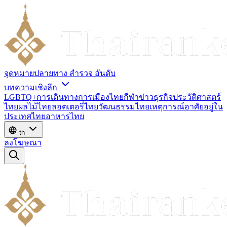
จุดหมายปลายทาง
สำรวจ
อันดับ
บทความเชิงลึก
LGBTQ+
การเดินทาง
การเมืองไทย
กีฬา
ข่าว
ธุรกิจ
ประวัติศาสตร์
ไทย
ผลไม้ไทย
ลอตเตอรี่ไทย
วัฒนธรรมไทย
เหตุการณ์
อาศัยอยู่ใน
ประเทศไทย
อาหารไทย
th
ลงโฆษณา