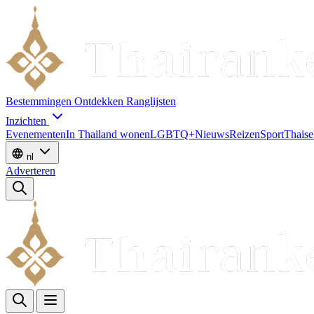
Bestemmingen
Ontdekken
Ranglijsten
Inzichten
Evenementen
In Thailand wonen
LGBTQ+
Nieuws
Reizen
Sport
Thaise
nl
Adverteren