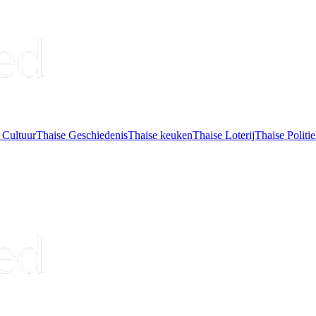
 Cultuur
Thaise Geschiedenis
Thaise keuken
Thaise Loterij
Thaise Politi