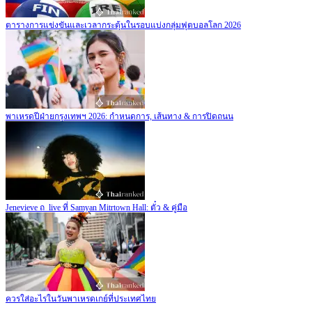
ตารางการแข่งขันและเวลากระตุ้นในรอบแบ่งกลุ่มฟุตบอลโลก 2026
พาเหรดปีฝ่ายกรุงเทพฯ 2026: กำหนดการ, เส้นทาง & การปิดถนน
Jenevieve ถ_live ที่ Samyan Mitrtown Hall: ตั๋ว & คู่มือ
ควรใส่อะไรในวันพาเหรดเกย์ที่ประเทศไทย