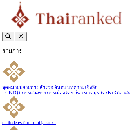
รายการ
จุดหมายปลายทาง
สำรวจ
อันดับ
บทความเชิงลึก
LGBTQ+
การเดินทาง
การเมืองไทย
กีฬา
ข่าว
ธุรกิจ
ประวัติศาส
en
th
de
es
fr
nl
ru
hi
ja
ko
zh