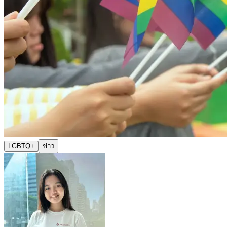
LGBTQ+
ข่าว