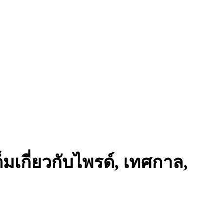
เกี่ยวกับไพรด์, เทศกาล,