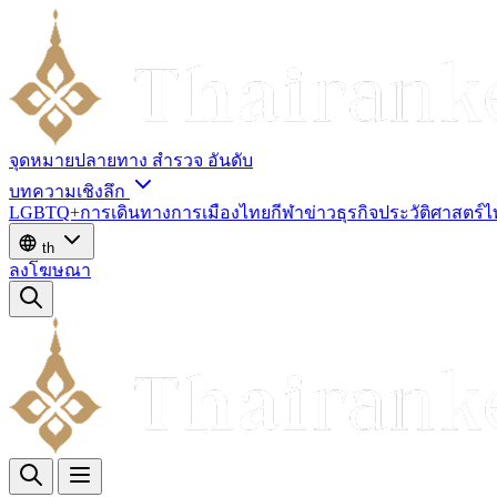
จุดหมายปลายทาง
สำรวจ
อันดับ
บทความเชิงลึก
LGBTQ+
การเดินทาง
การเมืองไทย
กีฬา
ข่าว
ธุรกิจ
ประวัติศาสตร์
th
ลงโฆษณา