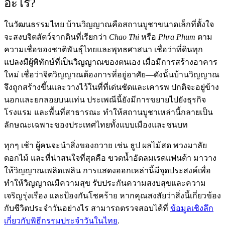
อะไร?
ในวัฒนธรรมไทย บ้านวิญญาณคือสถานบูชาขนาดเล็กที่ตั้งใจ
จะสงบจิตสัตว์จากดินที่เรียกว่า
Chao Thi
หรือ
Phra Phum
ตาม
ความเชื่อของชาติพันธุ์ไทยและพุทธศาสนา เชื่อว่าที่ดินทุก
แปลงมีผู้พิทักษ์ที่เป็นวิญญาณของตนเอง เมื่อมีการสร้างอาคาร
ใหม่ เชื่อว่าจิตวิญญาณต้องการที่อยู่อาศัย—ดังนั้นบ้านวิญญาณ
จึงถูกสร้างขึ้นและวางไว้ในที่ที่เด่นชัดและเคารพ ปกติจะอยู่ข้าง
นอกและยกลอยบนแท่น ประเพณีนี้ยังมีการขยายไปยังธุรกิจ
โรงแรม และพื้นที่สาธารณะ ทำให้สถานบูชาเหล่านี้กลายเป็น
ลักษณะเฉพาะของประเทศไทยทั้งแบบเมืองและชนบท
ทุกๆ เช้า ผู้คนจะนำสิ่งของถวาย เช่น ธูป ผลไม้สด พวงมาลัย
ดอกไม้ และที่น่าสนใจที่สุดคือ ขวดน้ำอัดลมเรดแฟนต้า มาวาง
ให้วิญญาณเพลิดเพลิน การแสดงออกเหล่านี้มีจุดประสงค์เพื่อ
ทำให้วิญญาณมีความสุข รับประกันความสงบสุขและความ
เจริญรุ่งเรือง และป้องกันโชคร้าย หากคุณสงสัยว่าสิ่งนี้เกี่ยวข้อง
กับชีวิตประจำวันอย่างไร สามารถตรวจสอบได้ที่
ข้อมูลเชิงลึก
เกี่ยวกับพิธีกรรมประจำวันในไทย
.