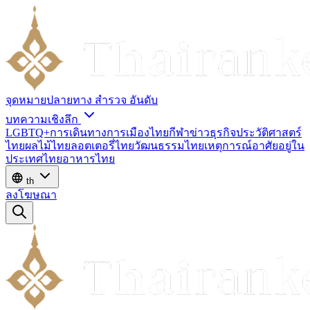
จุดหมายปลายทาง
สำรวจ
อันดับ
บทความเชิงลึก
LGBTQ+
การเดินทาง
การเมืองไทย
กีฬา
ข่าว
ธุรกิจ
ประวัติศาสตร์
ไทย
ผลไม้ไทย
ลอตเตอรี่ไทย
วัฒนธรรมไทย
เหตุการณ์
อาศัยอยู่ใน
ประเทศไทย
อาหารไทย
th
ลงโฆษณา