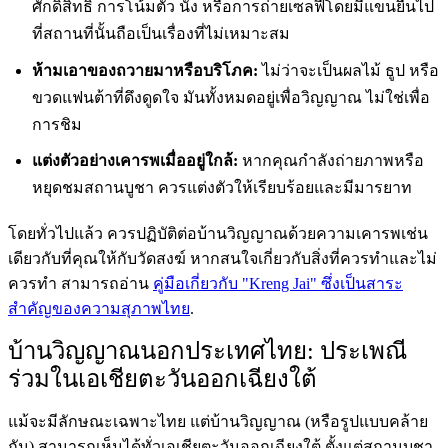
ศักดิ์สิทธิ์ การโน้มตัว นั่ง หรือการถ่ายเซลฟี่โดยมีแขนยื่นไป
ที่สถานที่นั้นถือเป็นเรื่องที่ไม่เหมาะสม
ห้ามเอาของถวายมาหรือบริโภค:
ไม่ว่าจะเป็นผลไม้ ธูป หรือ
ขวดแฟนต้าที่ดึงดูดใจ มันทั้งหมดอยู่เพื่อวิญญาณ ไม่ใช่เพื่อ
การชิม
แต่งตัวอย่างเคารพเมื่ออยู่ใกล้:
หากคุณกำลังถ่ายภาพหรือ
หยุดชมสถานบูชา ควรแต่งตัวให้เรียบร้อยและมีมารยาท
โดยทั่วไปแล้ว ควรปฏิบัติต่อบ้านวิญญาณด้วยความเคารพเช่น
เดียวกับที่คุณให้กับวัดสงฆ์ หากสนใจเกี่ยวกับสิ่งที่ควรทำและไม่
ควรทำ สามารถอ่าน
คู่มือเกี่ยวกับ "Kreng Jai" ซึ่งเป็นสาระ
สำคัญของความสุภาพไทย
.
บ้านวิญญาณนอกประเทศไทย: ประเพณี
ร่วมในเอเชียตะวันออกเฉียงใต้
แม้จะมีลักษณะเฉพาะไทย แต่บ้านวิญญาณ (หรือรูปแบบคล้าย
กัน) สามารถเห็นได้ทั่วเอเชียตะวันออกเฉียงใต้ ตั้งแต่สถานบูชา