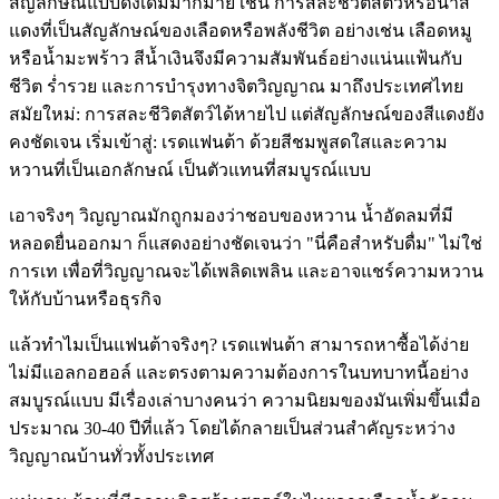
สัญลักษณ์แบบดั้งเดิมมากมาย เช่น การสละชีวิตสัตว์หรือน้ำสี
แดงที่เป็นสัญลักษณ์ของเลือดหรือพลังชีวิต อย่างเช่น เลือดหมู
หรือน้ำมะพร้าว สีน้ำเงินจึงมีความสัมพันธ์อย่างแน่นแฟ้นกับ
ชีวิต ร่ำรวย และการบำรุงทางจิตวิญญาณ มาถึงประเทศไทย
สมัยใหม่: การสละชีวิตสัตว์ได้หายไป แต่สัญลักษณ์ของสีแดงยัง
คงชัดเจน เริ่มเข้าสู่: เรดแฟนต้า ด้วยสีชมพูสดใสและความ
หวานที่เป็นเอกลักษณ์ เป็นตัวแทนที่สมบูรณ์แบบ
เอาจริงๆ วิญญาณมักถูกมองว่าชอบของหวาน น้ำอัดลมที่มี
หลอดยื่นออกมา ก็แสดงอย่างชัดเจนว่า "นี่คือสำหรับดื่ม" ไม่ใช่
การเท เพื่อที่วิญญาณจะได้เพลิดเพลิน และอาจแชร์ความหวาน
ให้กับบ้านหรือธุรกิจ
แล้วทำไมเป็นแฟนต้าจริงๆ? เรดแฟนต้า สามารถหาซื้อได้ง่าย
ไม่มีแอลกอฮอล์ และตรงตามความต้องการในบทบาทนี้อย่าง
สมบูรณ์แบบ มีเรื่องเล่าบางคนว่า ความนิยมของมันเพิ่มขึ้นเมื่อ
ประมาณ 30-40 ปีที่แล้ว โดยได้กลายเป็นส่วนสำคัญระหว่าง
วิญญาณบ้านทั่วทั้งประเทศ