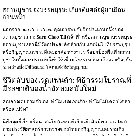
สถานบูชาของบรรพบุรุษ: เกียรติยศต่อผู้มาเยือน
ก่อนหน้า
นอกจาก
San Phra Phum
คุณอาจพบกับอีกประเภทหนึ่งของ
สถานบูชาเล็กๆ:
Sarn Chao Tii
(เจ้าที่) หรือสถานบูชาบรรพบุรุษ
สถานบูชาเหล่านี้มีวัตถุประสงค์คล้ายกัน แต่เน้นไปที่บรรพบุรุษ
หรือวิญญาณเฉพาะที่เคยอาศัย ทำงาน หรือปกป้องพื้นที่ สถาน
บูชาในทั้งสองประเภทนี้ทำให้เชื่อมโยงระหว่างอดีตและปัจจุบัน
ระหว่างสิ่งมีชีวิตและโลกแห่งจิตวิญญาณ
ชีวิตลับของเรดแฟนต้า: พิธีกรรมโบราณที่
มีรสชาติของน้ำอัดลมสมัยใหม่
คุณอาจเคยถามตัวเอง: ทำไมเรดแฟนต้า? ทำไมไม่โคคาโคล่า
หรือสไปร์ท?
นี่คือจุดที่เรื่องเริ่มน่าสนใจ (และแท้จริงแล้วมันมีความแปลก)
ตามประวัติศาสตร์การถวายของไทยต่อวิญญาณเคยรวมถึง