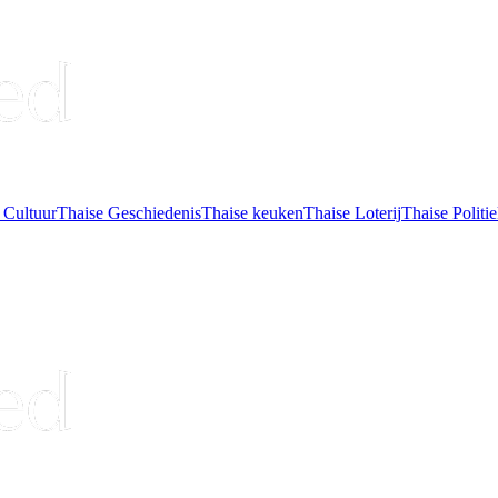
 Cultuur
Thaise Geschiedenis
Thaise keuken
Thaise Loterij
Thaise Politi