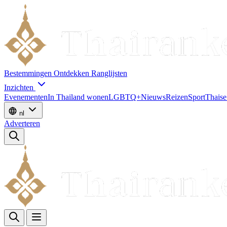
Bestemmingen
Ontdekken
Ranglijsten
Inzichten
Evenementen
In Thailand wonen
LGBTQ+
Nieuws
Reizen
Sport
Thaise
nl
Adverteren