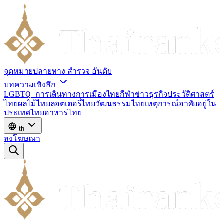
จุดหมายปลายทาง
สำรวจ
อันดับ
บทความเชิงลึก
LGBTQ+
การเดินทาง
การเมืองไทย
กีฬา
ข่าว
ธุรกิจ
ประวัติศาสตร์
ไทย
ผลไม้ไทย
ลอตเตอรี่ไทย
วัฒนธรรมไทย
เหตุการณ์
อาศัยอยู่ใน
ประเทศไทย
อาหารไทย
th
ลงโฆษณา