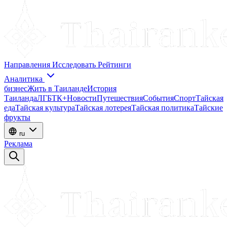
Направления
Исследовать
Рейтинги
Аналитика
бизнес
Жить в Таиланде
История
Таиланда
ЛГБТК+
Новости
Путешествия
События
Спорт
Тайская
еда
Тайская культура
Тайская лотерея
Тайская политика
Тайские
фрукты
ru
Реклама