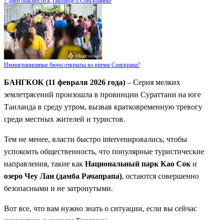
7 дней опасности в Таиланде о Сонгкранеке
Иммиграционные бюро открыты во время Сонгкрана?
БАНГКОК (11 февраля 2026 года)
– Серия мелких
землетрясений произошла в провинции Сураттани на юге
Таиланда в среду утром, вызвав кратковременную тревогу
среди местных жителей и туристов.
Тем не менее, власти быстро intervenировались, чтобы
успокоить общественность, что популярные туристические
направления, такие как
Национальный парк Као Сок
и
озеро Чеу Лан (дамба Рачапрапа)
, остаются совершенно
безопасными и не затронутыми.
Вот все, что вам нужно знать о ситуации, если вы сейчас