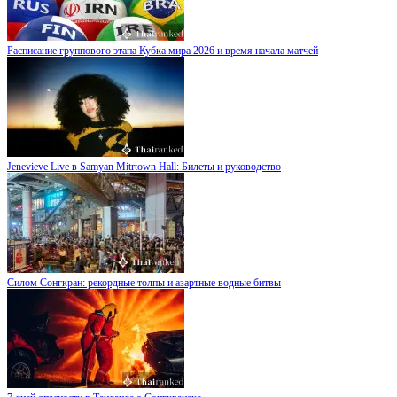
Расписание группового этапа Кубка мира 2026 и время начала матчей
Jenevieve Live в Samyan Mitrtown Hall: Билеты и руководство
Силом Сонгкран: рекордные толпы и азартные водные битвы