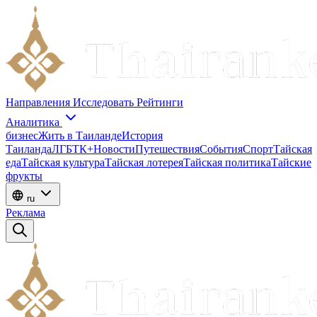
Направления
Исследовать
Рейтинги
Аналитика
бизнес
Жить в Таиланде
История
Таиланда
ЛГБТК+
Новости
Путешествия
События
Спорт
Тайская
еда
Тайская культура
Тайская лотерея
Тайская политика
Тайские
фрукты
ru
Реклама