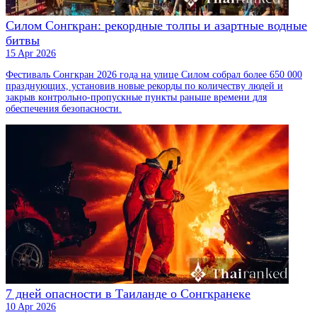
Силом Сонгкран: рекордные толпы и азартные водные
битвы
15 Apr 2026
Фестиваль Сонгкран 2026 года на улице Силом собрал более 650 000
празднующих, установив новые рекорды по количеству людей и
закрыв контрольно-пропускные пункты раньше времени для
обеспечения безопасности.
7 дней опасности в Таиланде о Сонгкранеке
10 Apr 2026