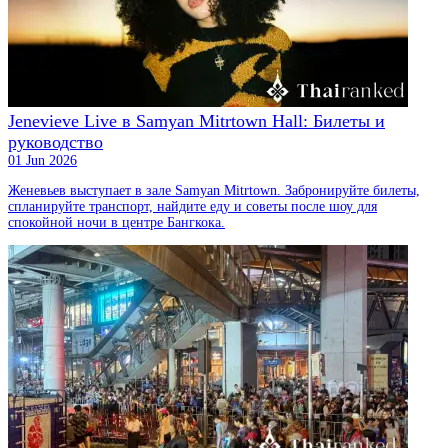
Jenevieve Live в Samyan Mitrtown Hall: Билеты и
руководство
01 Jun 2026
Женевьев выступает в зале Samyan Mitrtown. Забронируйте билеты,
спланируйте транспорт, найдите еду и советы после шоу для
спокойной ночи в центре Бангкока.