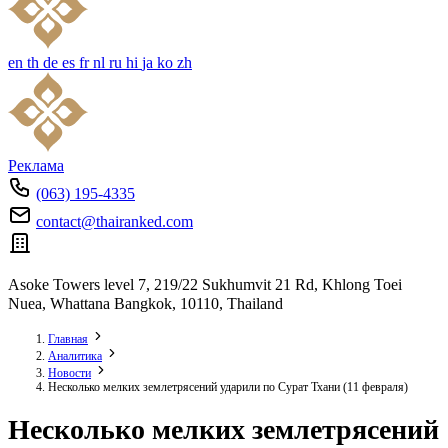
en
th
de
es
fr
nl
ru
hi
ja
ko
zh
Реклама
(063) 195-4335
contact@thairanked.com
Asoke Towers level 7, 219/22 Sukhumvit 21 Rd, Khlong Toei
Nuea, Whattana Bangkok, 10110, Thailand
Главная
Аналитика
Новости
Несколько мелких землетрясений ударили по Сурат Тхани (11 февраля)
Несколько мелких землетрясений