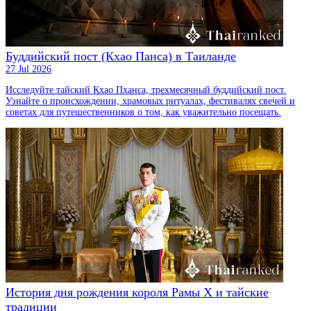
Буддийский пост (Кхао Панса) в Таиланде
27 Jul 2026
Исследуйте тайский Кхао Пханса, трехмесячный буддийский пост.
Узнайте о происхождении, храмовых ритуалах, фестивалях свечей и
советах для путешественников о том, как уважительно посещать.
История дня рождения короля Рамы X и тайские
традиции