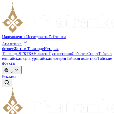
Направления
Исследовать
Рейтинги
Аналитика
бизнес
Жить в Таиланде
История
Таиланда
ЛГБТК+
Новости
Путешествия
События
Спорт
Тайская
еда
Тайская культура
Тайская лотерея
Тайская политика
Тайские
фрукты
ru
Реклама