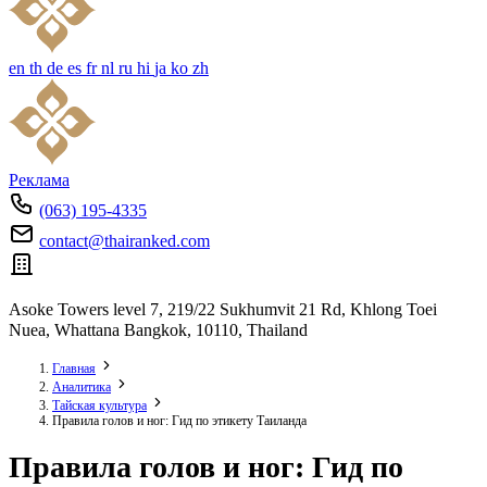
en
th
de
es
fr
nl
ru
hi
ja
ko
zh
Реклама
(063) 195-4335
contact@thairanked.com
Asoke Towers level 7, 219/22 Sukhumvit 21 Rd, Khlong Toei
Nuea, Whattana Bangkok, 10110, Thailand
Главная
Аналитика
Тайская культура
Правила голов и ног: Гид по этикету Таиланда
Правила голов и ног: Гид по