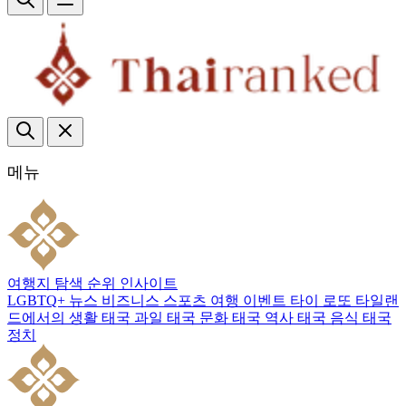
메뉴
여행지
탐색
순위
인사이트
LGBTQ+
뉴스
비즈니스
스포츠
여행
이벤트
타이 로또
타일랜
드에서의 생활
태국 과일
태국 문화
태국 역사
태국 음식
태국
정치