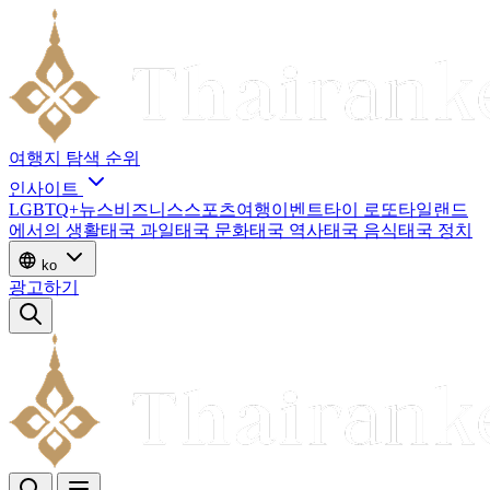
여행지
탐색
순위
인사이트
LGBTQ+
뉴스
비즈니스
스포츠
여행
이벤트
타이 로또
타일랜드
에서의 생활
태국 과일
태국 문화
태국 역사
태국 음식
태국 정치
ko
광고하기