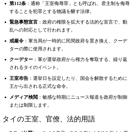
第112条
：通称「王室侮辱罪」とも呼ばれ、君主制を侮辱
することを犯罪とする物議を醸す法律。
緊急事態宣言
：政府の権限を拡大する法的な宣言で、動
乱への対応として行われます。
戒厳令
：軍当局が一時的に民間政府を置き換え、クーデ
ターの際に使用されます。
クーデター
：軍が選挙政府から権力を奪取する、繰り返
されるタイのイベント。
王室布告
：選挙日を設定したり、国会を解散するために
王から出される正式な命令。
メディア検閲
：敏感な時期にニュース報道を政府が制御
または制限します。
タイの王室、官僚、法的用語