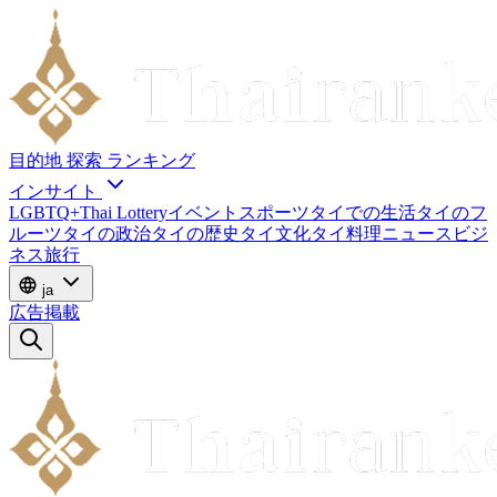
目的地
探索
ランキング
インサイト
LGBTQ+
Thai Lottery
イベント
スポーツ
タイでの生活
タイのフ
ルーツ
タイの政治
タイの歴史
タイ文化
タイ料理
ニュース
ビジ
ネス
旅行
ja
広告掲載