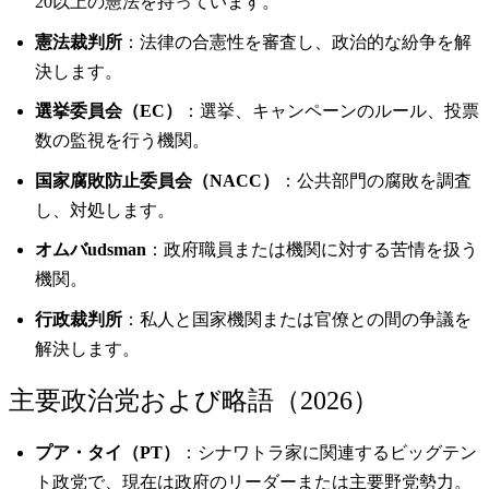
20以上の憲法を持っています。
憲法裁判所
：法律の合憲性を審査し、政治的な紛争を解
決します。
選挙委員会（EC）
：選挙、キャンペーンのルール、投票
数の監視を行う機関。
国家腐敗防止委員会（NACC）
：公共部門の腐敗を調査
し、対処します。
オムバudsman
：政府職員または機関に対する苦情を扱う
機関。
行政裁判所
：私人と国家機関または官僚との間の争議を
解決します。
主要政治党および略語（2026）
プア・タイ（PT）
：シナワトラ家に関連するビッグテン
ト政党で、現在は政府のリーダーまたは主要野党勢力。