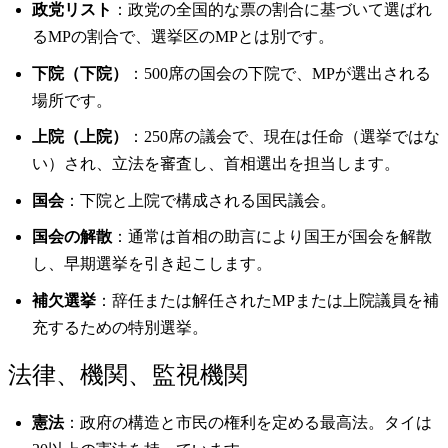
政党リスト
：政党の全国的な票の割合に基づいて選ばれ
るMPの割合で、選挙区のMPとは別です。
下院（下院）
：500席の国会の下院で、MPが選出される
場所です。
上院（上院）
：250席の議会で、現在は任命（選挙ではな
い）され、立法を審査し、首相選出を担当します。
国会
：下院と上院で構成される国民議会。
国会の解散
：通常は首相の助言により国王が国会を解散
し、早期選挙を引き起こします。
補欠選挙
：辞任または解任されたMPまたは上院議員を補
充するための特別選挙。
法律、機関、監視機関
憲法
：政府の構造と市民の権利を定める最高法。タイは