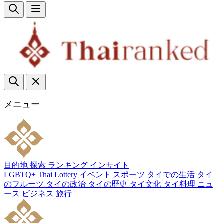
メニュー
目的地
探索
ランキング
インサイト
LGBTQ+
Thai Lottery
イベント
スポーツ
タイでの生活
タイ
のフルーツ
タイの政治
タイの歴史
タイ文化
タイ料理
ニュ
ース
ビジネス
旅行