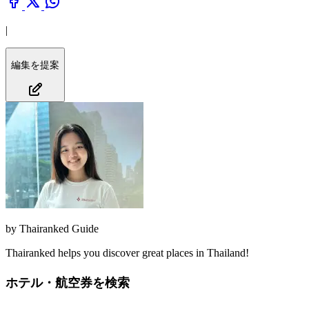
|
編集を提案
by
Thairanked Guide
Thairanked helps you discover great places in Thailand!
ホテル・航空券を検索