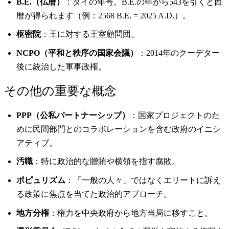
B.E.（仏暦）
：タイの年号。B.E.の年から543を引くと西
暦が得られます（例：2568 B.E. = 2025 A.D.）。
枢密院
：王に対する王室顧問団。
NCPO（平和と秩序の国家会議）
：2014年のクーデター
後に統治した軍事政権。
その他の重要な概念
PPP（公私パートナーシップ）
：国家プロジェクトのた
めに民間部門とのコラボレーションを含む政府のイニシ
アティブ。
汚職
：特に政治的な贈賄や横領を指す腐敗。
ポピュリズム
：「一般の人々」ではなくエリートに訴え
る政策に焦点を当てた政治的アプローチ。
地方分権
：権力を中央政府から地方当局に移すこと。