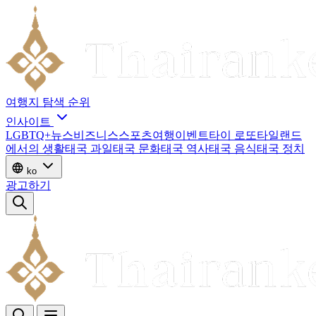
여행지
탐색
순위
인사이트
LGBTQ+
뉴스
비즈니스
스포츠
여행
이벤트
타이 로또
타일랜드
에서의 생활
태국 과일
태국 문화
태국 역사
태국 음식
태국 정치
ko
광고하기