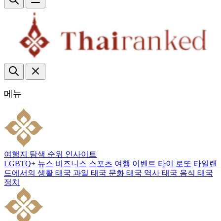
메뉴
여행지
탐색
순위
인사이트
LGBTQ+
뉴스
비즈니스
스포츠
여행
이벤트
타이 로또
타일랜
드에서의 생활
태국 과일
태국 문화
태국 역사
태국 음식
태국
정치