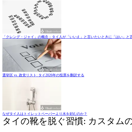
「クレング・ジャイ」の概念：タイ人が「いいえ」と言いたいときに「はい」と
選挙区 vs. 政党リスト: タイ2026年の投票を翻訳する
なぜタイ人はトイレットペーパーより水を好むのか？
タイの靴を脱ぐ習慣: カスタム