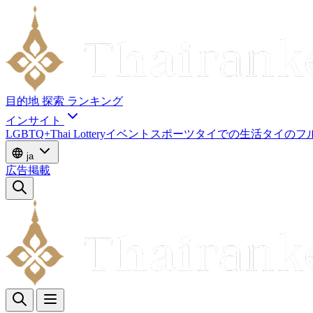
目的地
探索
ランキング
インサイト
LGBTQ+
Thai Lottery
イベント
スポーツ
タイでの生活
タイのフ
ja
広告掲載