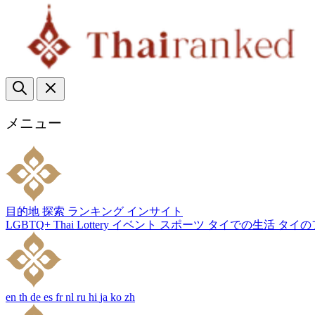
メニュー
目的地
探索
ランキング
インサイト
LGBTQ+
Thai Lottery
イベント
スポーツ
タイでの生活
タイの
en
th
de
es
fr
nl
ru
hi
ja
ko
zh