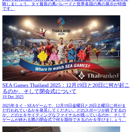
験しましょう。タイ最長の凧パレードと世界各国の凧の展示が特徴
です。
SEA Games Thailand 2025：12月19日と20日に何が起こ
るのか、そして閉会式について
19 Dec 2025
2025年タイ・SEAゲームで、12月19日金曜日と20日土曜日に何がま
だ行われているかを発見してください。どのスポーツが終了するの
か、どのエキサイティングなファイナルが残っているのか、そして
ゲームが終わる際の閉会式で何を期待できるのかを学びましょう。