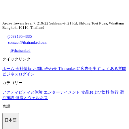
Asoke Towers level 7, 219/22 Sukhumvit 21 Rd, Khlong Toei Nuea, Whattana
Bangkok, 10110, Thailand
(063) 195-4335
contact@thairanked.com
@thairanked
クイックリンク
ホーム
会社情報
お問い合わせ
Thairankedに広告を出す
よくある質問
ビジネスログイン
カテゴリー
アクティビティと体験
エンターテイメント
食品および飲料
旅行
宿
泊施設
健康とウェルネス
言語
日本語