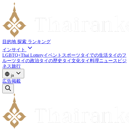
目的地
探索
ランキング
インサイト
LGBTQ+
Thai Lottery
イベント
スポーツ
タイでの生活
タイのフ
ルーツ
タイの政治
タイの歴史
タイ文化
タイ料理
ニュース
ビジ
ネス
旅行
ja
広告掲載