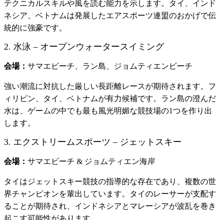
テクニカルスキルや風を読む能力を示します。タイ、インド
ネシア、ベトナムは発展したエアスポーツ連盟のおかげで伝
統的に強豪です。
2. 水泳 – オープンウォータースイミング
会場：
サマエビーチ、ラン島、ジョムティエンビーチ
強い潮流に対抗した厳しい長距離レースが期待されます。フ
ィリピン、タイ、ベトナムが有力候補です。ラン島の澄んだ
水は、ゲームの中でも最も風光明媚な競技場の1つを作り出
します。
3. エクストリームスポーツ – ジェットスキー
会場：
サマエビーチ & ジョムティエン海岸
タイはジェットスキー競技の指導的な存在であり、複数の世
界チャンピオンを輩出しています。タイのレーサーが支配す
ることが期待され、インドネシアとマレーシアが波乱を巻き
起こす可能性があります。