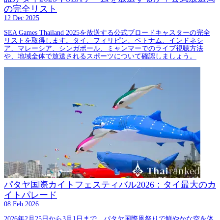
の完全リスト
12 Dec 2025
SEA Games Thailand 2025を放送する公式ブロードキャスターの完全
リストを取得します。タイ、フィリピン、ベトナム、インドネシ
ア、マレーシア、シンガポール、ミャンマーでのライブ視聴方法
や、地域全体で放送されるスポーツについて確認しましょう。
パタヤ国際カイトフェスティバル2026：タイ最大のカ
イトパレード
08 Feb 2026
2026年2月25日から3月1日まで、パタヤ国際凧祭りで鮮やかな空を体