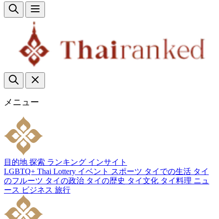
メニュー
目的地
探索
ランキング
インサイト
LGBTQ+
Thai Lottery
イベント
スポーツ
タイでの生活
タイ
のフルーツ
タイの政治
タイの歴史
タイ文化
タイ料理
ニュ
ース
ビジネス
旅行