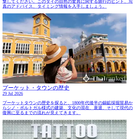
撃してください。このタイの自然の驚異に関する旅行のヒント、写
真のアドバイス、タイミング情報を入手しましょう。
プーケット・タウンの歴史
29 Jul 2026
プーケットタウンの歴史を探ると、1800年代後半の錫鉱採掘貿易か
らシノ・ポルトガル様式の建築、文化の混在、衰退、そして現代の
復興に至るまでの流れが見えてきます。