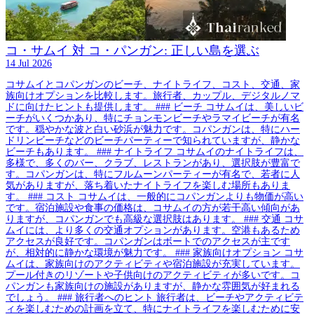
コ・サムイ 対 コ・パンガン: 正しい島を選ぶ
14 Jul 2026
コサムイとコパンガンのビーチ、ナイトライフ、コスト、交通、家
族向けオプションを比較します。旅行者、カップル、デジタルノマ
ドに向けたヒントも提供します。 ### ビーチ コサムイは、美しいビ
ーチがいくつかあり、特にチョンモンビーチやラマイビーチが有名
です。穏やかな波と白い砂浜が魅力です。コパンガンは、特にハー
ドリンビーチなどのビーチパーティーで知られていますが、静かな
ビーチもあります。 ### ナイトライフ コサムイのナイトライフは、
多様で、多くのバー、クラブ、レストランがあり、選択肢が豊富で
す。コパンガンは、特にフルムーンパーティーが有名で、若者に人
気がありますが、落ち着いたナイトライフを楽しむ場所もありま
す。 ### コスト コサムイは、一般的にコパンガンよりも物価が高い
です。宿泊施設や食事の価格は、コサムイの方が若干高い傾向があ
りますが、コパンガンでも高級な選択肢はあります。 ### 交通 コサ
ムイには、より多くの交通オプションがあります。空港もあるため
アクセスが良好です。コパンガンはボートでのアクセスが主です
が、相対的に静かな環境が魅力です。 ### 家族向けオプション コサ
ムイは、家族向けのアクティビティや宿泊施設が充実しています。
プール付きのリゾートや子供向けのアクティビティが多いです。コ
パンガンも家族向けの施設がありますが、静かな雰囲気が好まれる
でしょう。 ### 旅行者へのヒント 旅行者は、ビーチやアクティビテ
ィを楽しむための計画を立て、特にナイトライフを楽しむために安