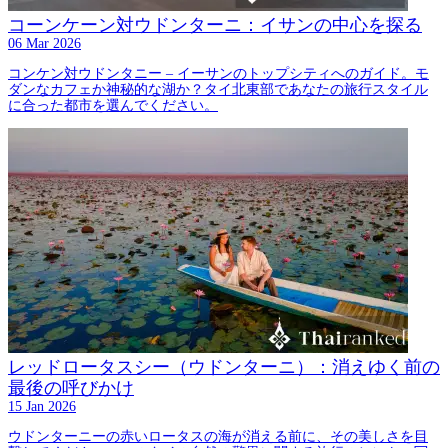
コーンケーン対ウドンターニ：イサンの中心を探る
06 Mar 2026
コンケン対ウドンタニー – イーサンのトップシティへのガイド。モ
ダンなカフェか神秘的な湖か？タイ北東部であなたの旅行スタイル
に合った都市を選んでください。
レッドロータスシー（ウドンターニ）：消えゆく前の
最後の呼びかけ
15 Jan 2026
ウドンターニーの赤いロータスの海が消える前に、その美しさを目