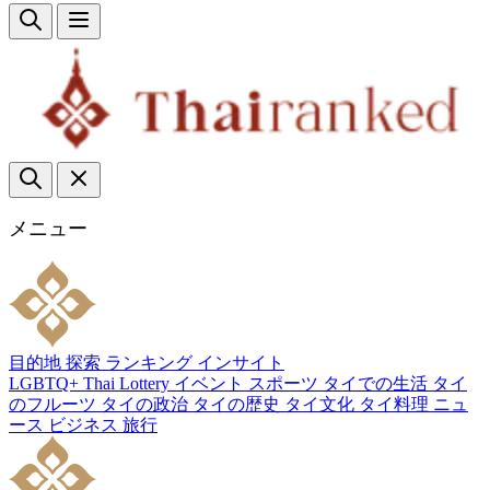
メニュー
目的地
探索
ランキング
インサイト
LGBTQ+
Thai Lottery
イベント
スポーツ
タイでの生活
タイ
のフルーツ
タイの政治
タイの歴史
タイ文化
タイ料理
ニュ
ース
ビジネス
旅行