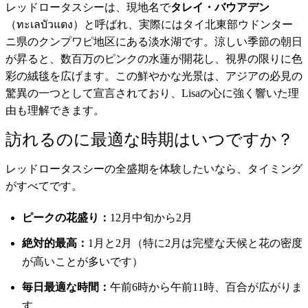
レッドロータスシーは、現地名で
タレイ・バウアデン
（ทะเลบัวแดง）と呼ばれ、実際にはタイ北東部ウドンター
ニ県のクンプワピ地区にある淡水湖です。涼しい季節の朝日
が昇ると、数百万のピンクの水蓮が開花し、視界の限りに色
彩の絨毯を広げます。この鮮やかな光景は、アジアの必見の
驚異の一つとして宣言されており、Lisaの心に強く響いた理
由も理解できます。
訪れるのに最適な時期はいつですか？
レッドロータスシーの全盛期を体験したいなら、タイミング
がすべてです。
ピークの花盛り：
12月中旬から2月
絶対的最高：
1月と2月（特に2月は完璧な天候と花の密度
が高いことが多いです）
毎日最適な時間：
午前6時から午前11時、百合が広がりま
す