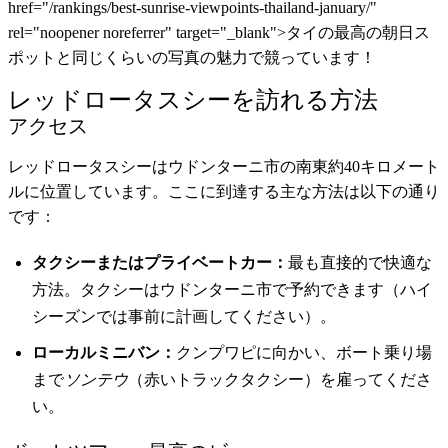
href="/rankings/best-sunrise-viewpoints-thailand-january/"
rel="noopener noreferrer" target="_blank">タイの最高の朝日ス
ポットと同じくらいの写真の魅力で競っています！
レッドロータスシーを訪れる方法
アクセス
レッドロータスシーはウドンターニ市の南東約40キロメート
ルに位置しています。ここに到達する主な方法は以下の通り
です：
タクシーまたはプライベートカー：
最も直接的で快適な
方法。タクシーはウドンターニ市で予約できます（ハイ
シーズンでは事前に計画してください）。
ローカルミニバン：
クンプワピに向かい、ボート乗り場
まで
ソンテウ
（赤いトラックタクシー）を雇ってくださ
い。