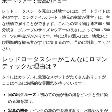
ボートツアー：最高のビュー
レッドロータスシーを完全に体験するには、ボートライドは
必須です。ロングテイルボート（地元の家族が運営）は、主
な桟橋で雇うことができます。これらの乗り物は通常60～90
分続き、グループのサイズやツアーの長さによって200～500
バーツの料金がかかります。特に2月の週末には、地元およ
び国際的な観光客がすぐに集まるので、早めに到着してくだ
さい。
レッドロータスシーがこんなにロマン
ティックな理由は？
タイにはカップルに最適なスポットがたくさんありますが、
ここは本当に魅惑的な雰囲気を持っています：
日の出クルーズ：
初めての光が蓮の畑をピンクと金に染
める湖を漂う。
写真の機会：
ピンクの花の中を漕ぎ渡り、水鳥や反射が