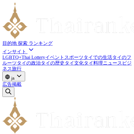
目的地
探索
ランキング
インサイト
LGBTQ+
Thai Lottery
イベント
スポーツ
タイでの生活
タイのフ
ルーツ
タイの政治
タイの歴史
タイ文化
タイ料理
ニュース
ビジ
ネス
旅行
ja
広告掲載