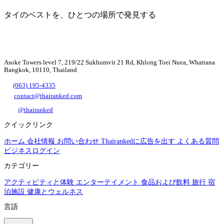
タイのベストを、ひとつの場所で発見する
Asoke Towers level 7, 219/22 Sukhumvit 21 Rd, Khlong Toei Nuea, Whattana
Bangkok, 10110, Thailand
(063) 195-4335
contact@thairanked.com
@thairanked
クイックリンク
ホーム
会社情報
お問い合わせ
Thairankedに広告を出す
よくある質問
ビジネスログイン
カテゴリー
アクティビティと体験
エンターテイメント
食品および飲料
旅行
宿
泊施設
健康とウェルネス
言語