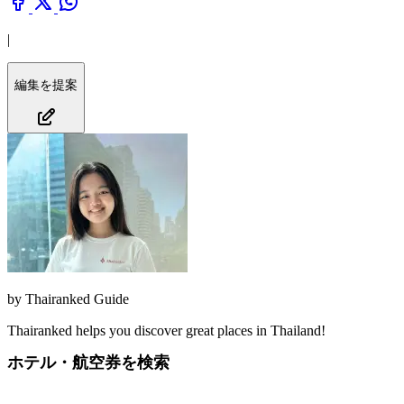
|
編集を提案
by
Thairanked Guide
Thairanked helps you discover great places in Thailand!
ホテル・航空券を検索