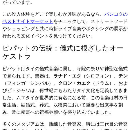
がっています。
この没入体験をどこで楽しむか興味があるなら、
バンコクの
ベストナイトマーケット
をチェックして、ストリートフード
やショッピングと共に時折ライブ音楽やボクシングの展示が
行われる文化イベントを見つけてください。
ピパットの伝統：儀式に根ざしたオー
ケストラ
ピパットはタイの儀式音楽に属し、寺院の祭りや神聖な儀式
で見られます。楽器は、
ラナド・エク
（シロフォン）、
チン
（フィンガーシンバル）、
クロン・カエク
（ドラム）、およ
びピ・ジャワは、何世紀にもわたりタイ文化を定義してきま
した。ムエタイが世界的に有名になる前、この音楽は村の日
常生活、結婚式、葬式、収穫祭において重要な出来事を刻
み、常に精霊への祝福や願いを盛り込んでいました。
多くのスタジアムは、熟練した音楽家、時には三代目の音楽