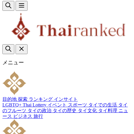
メニュー
目的地
探索
ランキング
インサイト
LGBTQ+
Thai Lottery
イベント
スポーツ
タイでの生活
タイ
のフルーツ
タイの政治
タイの歴史
タイ文化
タイ料理
ニュ
ース
ビジネス
旅行