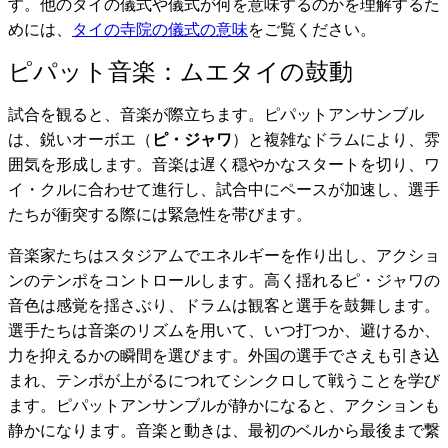
す。他のタイの儀式や儀式が何を意味するのかを理解するた
めには、
タイの寺院の儀式の意味
をご覧ください。
ピパット音楽：ムエタイの鼓動
試合を観ると、音楽が際立ちます。ピパットアンサンブル
は、鋭いオーボエ（
ピ・ジャワ
）と複雑なドラムにより、雰
囲気を形成します。音楽は遅く穏やかなスタートを切り、ワ
イ・クルに合わせて進行し、試合中にペースが加速し、選手
たちが衝突する際には緊急性を帯びます。
音楽家たちはスタジアムでエネルギーを作り出し、アクショ
ンのテンポをコントロールします。高く揺れるピ・ジャワの
音色は感覚を揺さぶり、ドラムは観客と選手を鼓舞します。
選手たちは音楽のリズムを用いて、いつ打つか、避けるか、
力を抑えるかの瞬間を選びます。外国の選手でさえも引き込
まれ、テンポが上がるにつれてシンクロして戦うことを学び
ます。ピパットアンサンブルが静かになると、アクションも
静かになります。音楽と動きは、最初のベルから最後まで繋