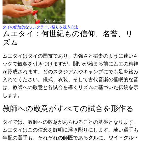
タイの伝統的なソンクラーン祭りを祝う方法
ムエタイ：何世紀もの信仰、名誉、リ
ズム
ムエタイはタイの国技であり、力強さと稲妻のように速いキ
ックで観客を引きつけますが、闘いが始まる前にムエの精神
が形成されます。どのスタジアムやキャンプにでも足を踏み
入れてください。儀式、衣装、そして古代音楽の催眠的な音
は、教師への敬意と各試合を導くリズムに基づいた伝統を示
します。
教師への敬意がすべての試合を形作る
タイでは、教師への敬意があらゆることの基盤となります。
ムエタイはこの信念を鮮明に浮き彫りにします。若い選手も
年配の選手も、それぞれの師匠である
クル
に、
ワイ・クル・