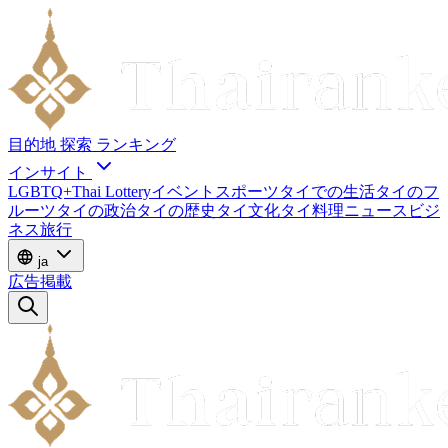
目的地
探索
ランキング
インサイト
LGBTQ+
Thai Lottery
イベント
スポーツ
タイでの生活
タイのフ
ルーツ
タイの政治
タイの歴史
タイ文化
タイ料理
ニュース
ビジ
ネス
旅行
ja
広告掲載