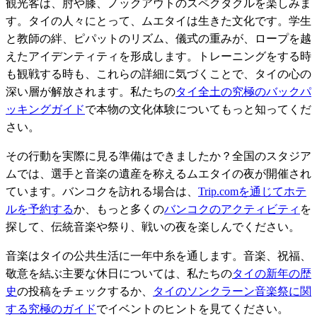
観光客は、肘や膝、ノックアウトのスペクタクルを楽しみま
す。タイの人々にとって、ムエタイは生きた文化です。学生
と教師の絆、ピパットのリズム、儀式の重みが、ロープを越
えたアイデンティティを形成します。トレーニングをする時
も観戦する時も、これらの詳細に気づくことで、タイの心の
深い層が解放されます。私たちの
タイ全土の究極のバックパ
ッキングガイド
で本物の文化体験についてもっと知ってくだ
さい。
その行動を実際に見る準備はできましたか？全国のスタジア
ムでは、選手と音楽の遺産を称えるムエタイの夜が開催され
ています。バンコクを訪れる場合は、
Trip.comを通じてホテ
ルを予約する
か、もっと多くの
バンコクのアクティビティ
を
探して、伝統音楽や祭り、戦いの夜を楽しんでください。
音楽はタイの公共生活に一年中糸を通します。音楽、祝福、
敬意を結ぶ主要な休日については、私たちの
タイの新年の歴
史
の投稿をチェックするか、
タイのソンクラーン音楽祭に関
する究極のガイド
でイベントのヒントを見てください。