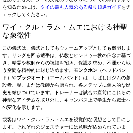
を知るためには、
タイの最も人気のある祭り10選ガイド
をチ
ェックしてください。
ワイ・クル・ラム・ムエにおける神聖
な象徴性
この儀式は、儀式としてもウォームアップとしても機能しま
す。リングを回る選手は、仏教とヒンドゥー教の信念に基づ
き、精霊や教師からの祝福を招き、保護を求め、不運から戦
う空間を精神的に封じ込めます。
モンクホン
（ヘッドバン
ド）や
プラジオート
（アームバンド）は、しばしばジムの創
設者、親、または教師から贈られ、各ステップに個人的な歴
史を結びつけています。トレーナーは試合の直前にこれらの
神聖なアイテムを取り外し、キャンバス上で学生から戦士へ
の変化を示します。
観客はワイ・クル・ラム・ムエを視覚的な瞑想として目にし
ます。それぞれのジェスチャーには意味が込められていま