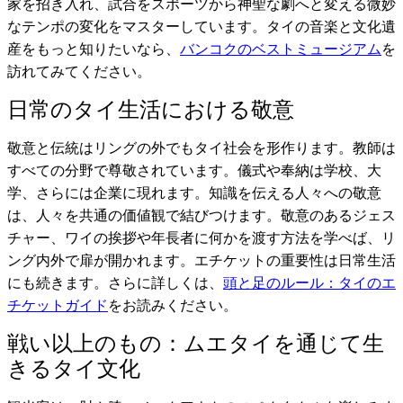
家を招き入れ、試合をスポーツから神聖な劇へと変える微妙
なテンポの変化をマスターしています。タイの音楽と文化遺
産をもっと知りたいなら、
バンコクのベストミュージアム
を
訪れてみてください。
日常のタイ生活における敬意
敬意と伝統はリングの外でもタイ社会を形作ります。教師は
すべての分野で尊敬されています。儀式や奉納は学校、大
学、さらには企業に現れます。知識を伝える人々への敬意
は、人々を共通の価値観で結びつけます。敬意のあるジェス
チャー、ワイの挨拶や年長者に何かを渡す方法を学べば、リ
ング内外で扉が開かれます。エチケットの重要性は日常生活
にも続きます。さらに詳しくは、
頭と足のルール：タイのエ
チケットガイド
をお読みください。
戦い以上のもの：ムエタイを通じて生
きるタイ文化