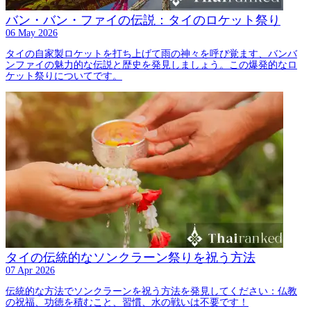
バン・バン・ファイの伝説：タイのロケット祭り
06 May 2026
タイの自家製ロケットを打ち上げて雨の神々を呼び覚ます、バンバ
ンファイの魅力的な伝説と歴史を発見しましょう。この爆発的なロ
ケット祭りについてです。
タイの伝統的なソンクラーン祭りを祝う方法
07 Apr 2026
伝統的な方法でソンクラーンを祝う方法を発見してください：仏教
の祝福、功徳を積むこと、習慣、水の戦いは不要です！