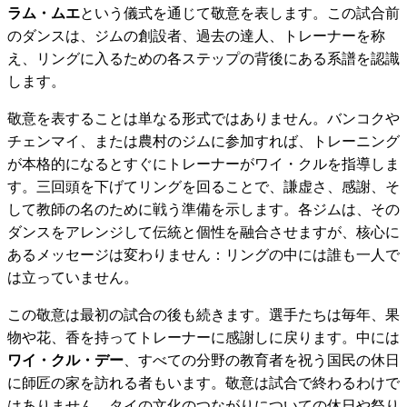
ラム・ムエ
という儀式を通じて敬意を表します。この試合前
のダンスは、ジムの創設者、過去の達人、トレーナーを称
え、リングに入るための各ステップの背後にある系譜を認識
します。
敬意を表することは単なる形式ではありません。バンコクや
チェンマイ、または農村のジムに参加すれば、トレーニング
が本格的になるとすぐにトレーナーがワイ・クルを指導しま
す。三回頭を下げてリングを回ることで、謙虚さ、感謝、そ
して教師の名のために戦う準備を示します。各ジムは、その
ダンスをアレンジして伝統と個性を融合させますが、核心に
あるメッセージは変わりません：リングの中には誰も一人で
は立っていません。
この敬意は最初の試合の後も続きます。選手たちは毎年、果
物や花、香を持ってトレーナーに感謝しに戻ります。中には
ワイ・クル・デー
、すべての分野の教育者を祝う国民の休日
に師匠の家を訪れる者もいます。敬意は試合で終わるわけで
はありません。タイの文化のつながりについての休日や祭り