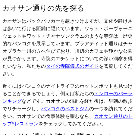
カオサン通りの先を探る
カオサンはバックパッカーを惹きつけますが、文化や静けさ
は歩いて行ける距離に隠れています。ワット・ボーヴォーニ
ウェットやワット・チャナソンクラムのような寺院は、歴史
的なバンコクを展示しています。プラアティット通りはチャ
オプラヤー川の方へ伸びており、川辺のカフェや静かな公園
が見つかります。寺院のエチケットについての深い洞察を得
たいなら、私たちの
タイの寺院儀式のガイド
を閲覧してくだ
さい。
近くにはバンコクのナイトライフのホットスポットも見つけ
ることができるでしょう、例えば私たちの
トンローのバーラ
ンキング
などです。カオサンの混乱を経た後は、早朝の散歩
でリチャージし、
バンコクのベストジム
の一つを訪れてくだ
さい。カオサンでの食事体験を望むなら、
カオサン通りのト
ップ5レストラン
をチェックしてみてください。