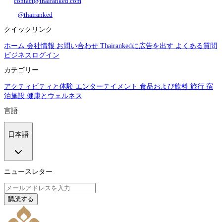
contact@thairanked.com
@thairanked
クイックリンク
ホーム
会社情報
お問い合わせ
Thairankedに広告を出す
よくある質問
ビジネスログイン
カテゴリー
アクティビティと体験
エンターテイメント
食品および飲料
旅行
宿
泊施設
健康とウェルネス
言語
日本語
ニュースレター
購読する