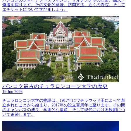
バンコクのジャイアントスウィング、サオチンチャの歴史、儀式、
修復を探ります。その文化的意味、訪問方法、近くの寺院、そして
エチケットについて学びましょう。
バンコク最古のチュラロンコーン大学の歴史
19 Jun 2026
チュラロンコン大学の物語は、1917年にワチラウッド王によって創
立されたことから始まり、2017年の設立百周年に至ります。その間
のキャンパスの成長、学術的な遺産、そして現代における役割につ
いて追跡します。