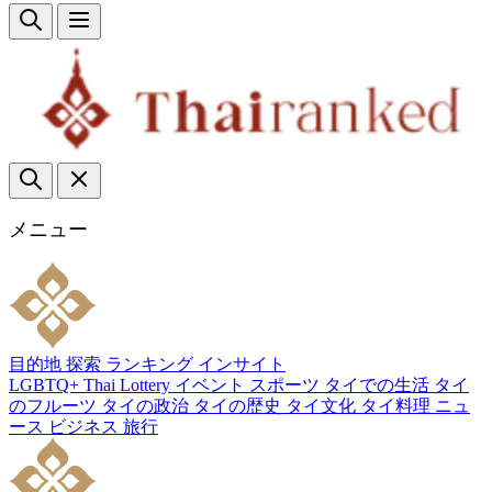
メニュー
目的地
探索
ランキング
インサイト
LGBTQ+
Thai Lottery
イベント
スポーツ
タイでの生活
タイ
のフルーツ
タイの政治
タイの歴史
タイ文化
タイ料理
ニュ
ース
ビジネス
旅行