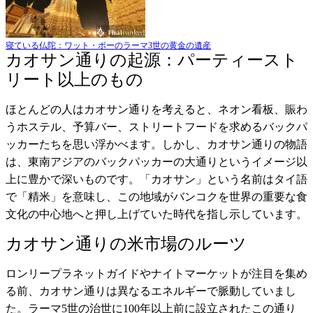
寝ている仏陀：ワット・ポーのラーマ3世の黄金の遺産
カオサン通りの起源：パーティースト
リート以上のもの
ほとんどの人はカオサン通りを考えると、ネオン看板、賑わ
うホステル、予算バー、ストリートフードを求めるバックパ
ッカーたちを思い浮かべます。しかし、カオサン通りの物語
は、東南アジアのバックパッカーの大通りというイメージ以
上に豊かで深いものです。「カオサン」という名前はタイ語
で「精米」を意味し、この地域がバンコクを世界の重要な食
文化の中心地へと押し上げていた時代を指し示しています。
カオサン通りの米市場のルーツ
ロンリープラネットガイドやナイトマーケットが注目を集め
る前、カオサン通りは異なるエネルギーで脈動していまし
た。ラーマ5世の治世に100年以上前に設立されたこの通り