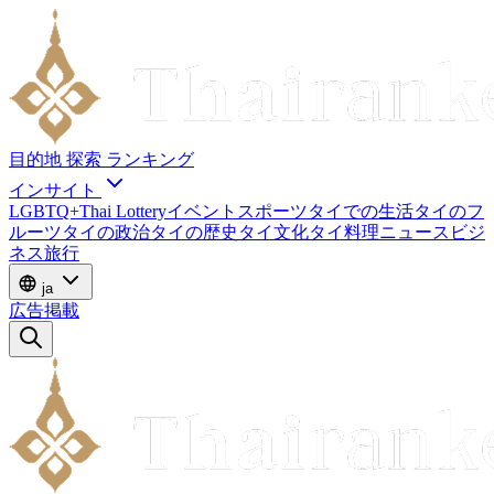
目的地
探索
ランキング
インサイト
LGBTQ+
Thai Lottery
イベント
スポーツ
タイでの生活
タイのフ
ルーツ
タイの政治
タイの歴史
タイ文化
タイ料理
ニュース
ビジ
ネス
旅行
ja
広告掲載