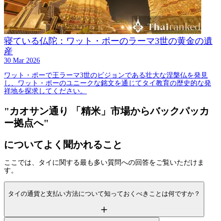
寝ている仏陀：ワット・ポーのラーマ3世の黄金の遺
産
30 Mar 2026
ワット・ポーで王ラーマ3世のビジョンである壮大な涅槃仏を発見
し、ワット・ポーのユニークな銘文を通じてタイ教育の歴史的な発
祥地を探求してください。
"カオサン通り 「精米」市場からバックパッカ
ー拠点へ"
についてよく聞かれること
ここでは、タイに関する最も多い質問への回答をご覧いただけま
す。
タイの通貨と支払い方法について知っておくべきことは何ですか？