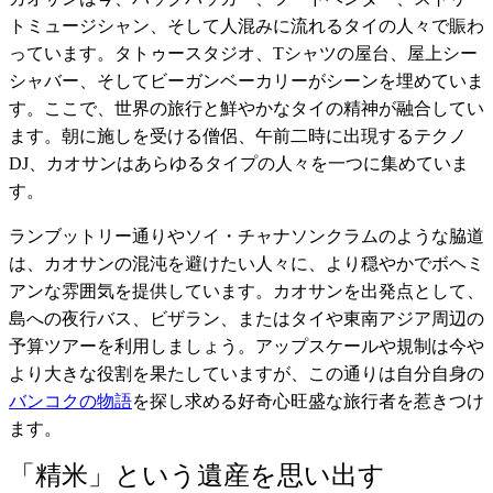
トミュージシャン、そして人混みに流れるタイの人々で賑わ
っています。タトゥースタジオ、Tシャツの屋台、屋上シー
シャバー、そしてビーガンベーカリーがシーンを埋めていま
す。ここで、世界の旅行と鮮やかなタイの精神が融合してい
ます。朝に施しを受ける僧侶、午前二時に出現するテクノ
DJ、カオサンはあらゆるタイプの人々を一つに集めていま
す。
ランブットリー通りやソイ・チャナソンクラムのような脇道
は、カオサンの混沌を避けたい人々に、より穏やかでボヘミ
アンな雰囲気を提供しています。カオサンを出発点として、
島への夜行バス、ビザラン、またはタイや東南アジア周辺の
予算ツアーを利用しましょう。アップスケールや規制は今や
より大きな役割を果たしていますが、この通りは自分自身の
バンコクの物語
を探し求める好奇心旺盛な旅行者を惹きつけ
ます。
「精米」という遺産を思い出す