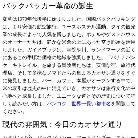
バックパッカー革命の誕生
変革は1970年代後半に始まりました。国際バックパッキング
は、より安価な航空旅行、ユースホステル運動、タイの観光
業の成長によって人気を博しました。ホテルやゲストハウス
のオーナーたちは、静かな米倉の上にあった空き部屋を活用
しました。ガイドブックは、寺院や川、ランドマークの近く
にあるこの手頃な価格の地域を強調しました。「バナナパン
ケーキトレイル」を旅する冒険者たちは、安価な宿、旅行代
理店、そして多様なノマドたちの集まるカオサン通りをすぐ
に発見しました。バー、カフェ、本屋がオープンする中で、
米の取引は歴史の中に消えていき、カオサンは旅行文化の中
心地へと成長しました。ユニークな道とその歴史について詳
しく読みたい方は、
バンコク：世界一長い都市名
を閲覧して
ください。
現代の雰囲気：今日のカオサン通り
カオサンは今、バックパッカー、フードベンダー、ストリー