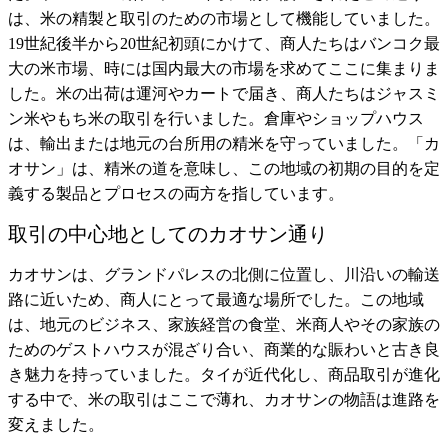
は、米の精製と取引のための市場として機能していました。
19世紀後半から20世紀初頭にかけて、商人たちはバンコク最
大の米市場、時には国内最大の市場を求めてここに集まりま
した。米の出荷は運河やカートで届き、商人たちはジャスミ
ン米やもち米の取引を行いました。倉庫やショップハウス
は、輸出または地元の台所用の精米を守っていました。「カ
オサン」は、精米の道を意味し、この地域の初期の目的を定
義する製品とプロセスの両方を指しています。
取引の中心地としてのカオサン通り
カオサンは、グランドパレスの北側に位置し、川沿いの輸送
路に近いため、商人にとって最適な場所でした。この地域
は、地元のビジネス、家族経営の食堂、米商人やその家族の
ためのゲストハウスが混ざり合い、商業的な賑わいと古き良
き魅力を持っていました。タイが近代化し、商品取引が進化
する中で、米の取引はここで薄れ、カオサンの物語は進路を
変えました。