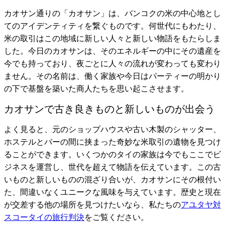
カオサン通りの「カオサン」は、バンコクの米の中心地とし
てのアイデンティティを繋ぐものです。何世代にもわたり、
米の取引はこの地域に新しい人々と新しい物語をもたらしま
した。今日のカオサンは、そのエネルギーの中にその遺産を
今でも持っており、夜ごとに人々の流れが変わっても変わり
ません。その名前は、働く家族や今日はパーティーの明かり
の下で基盤を築いた商人たちを思い起こさせます。
カオサンで古き良きものと新しいものが出会う
よく見ると、元のショップハウスや古い木製のシャッター、
ホステルとバーの間に挟まった奇妙な米取引の遺物を見つけ
ることができます。いくつかのタイの家族は今でもここでビ
ジネスを運営し、世代を超えて物語を伝えています。この古
いものと新しいものの混ざり合いが、カオサンにその根付い
た、間違いなくユニークな風味を与えています。歴史と現在
が交差する他の場所を見つけたいなら、私たちの
アユタヤ対
スコータイの旅行判決
をご覧ください。