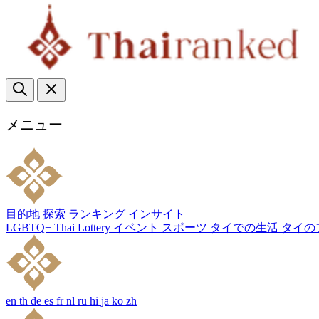
メニュー
目的地
探索
ランキング
インサイト
LGBTQ+
Thai Lottery
イベント
スポーツ
タイでの生活
タイの
en
th
de
es
fr
nl
ru
hi
ja
ko
zh