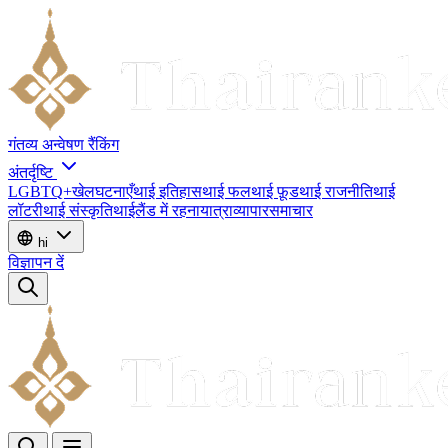
गंतव्य
अन्वेषण
रैंकिंग
अंतर्दृष्टि
LGBTQ+
खेल
घटनाएँ
थाई इतिहास
थाई फल
थाई फ़ूड
थाई राजनीति
थाई
लॉटरी
थाई संस्कृति
थाईलैंड में रहना
यात्रा
व्यापार
समाचार
hi
विज्ञापन दें