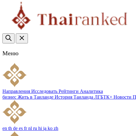
Меню
Направления
Исследовать
Рейтинги
Аналитика
бизнес
Жить в Таиланде
История Таиланда
ЛГБТК+
Новости
П
en
th
de
es
fr
nl
ru
hi
ja
ko
zh