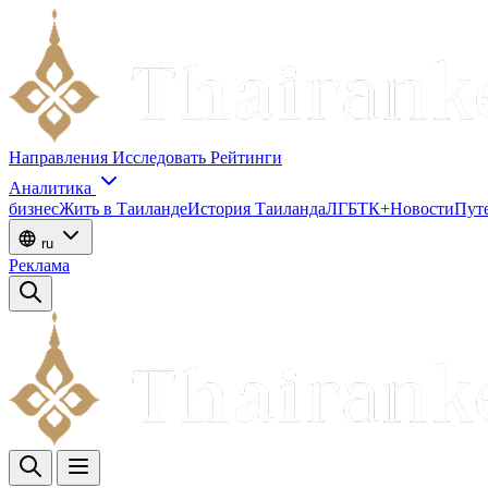
Направления
Исследовать
Рейтинги
Аналитика
бизнес
Жить в Таиланде
История Таиланда
ЛГБТК+
Новости
Пут
ru
Реклама