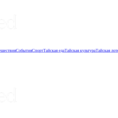
ешествия
События
Спорт
Тайская еда
Тайская культура
Тайская лот