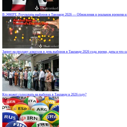
В ЭФИРЕ: Результаты выборов в Таиланде 2026 — Обновления в реальном времени 
Запрет на продажу алкоголя в день выборов в Таиланде 2026 года: время, даты и что 
Кто может голосовать на выборах в Таиланде в 2026 году?