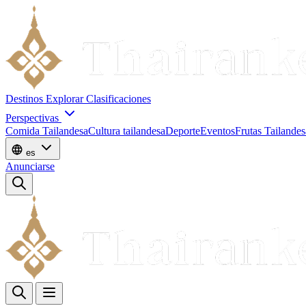
Destinos
Explorar
Clasificaciones
Perspectivas
Comida Tailandesa
Cultura tailandesa
Deporte
Eventos
Frutas Tailandes
es
Anunciarse