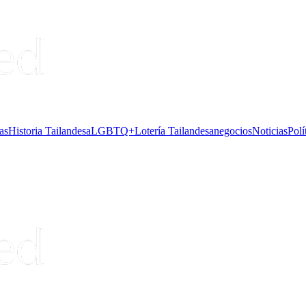
as
Historia Tailandesa
LGBTQ+
Lotería Tailandesa
negocios
Noticias
Polí