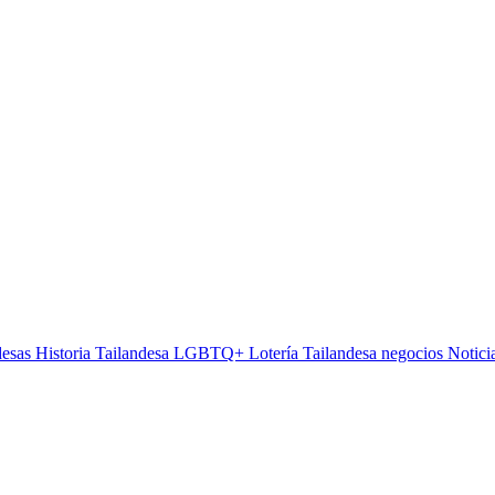
desas
Historia Tailandesa
LGBTQ+
Lotería Tailandesa
negocios
Notici