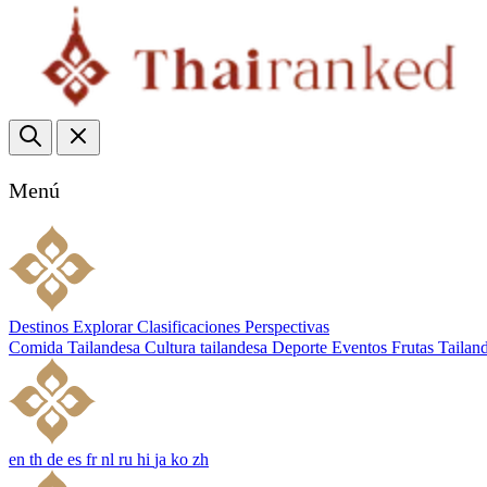
Menú
Destinos
Explorar
Clasificaciones
Perspectivas
Comida Tailandesa
Cultura tailandesa
Deporte
Eventos
Frutas Tailan
en
th
de
es
fr
nl
ru
hi
ja
ko
zh