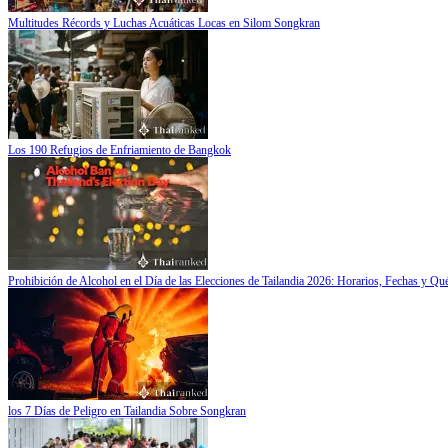
Multitudes Récords y Luchas Acuáticas Locas en Silom Songkran
Los 190 Refugios de Enfriamiento de Bangkok
Prohibición de Alcohol en el Día de las Elecciones de Tailandia 2026: Horarios, Fechas y Qu
los 7 Días de Peligro en Tailandia Sobre Songkran