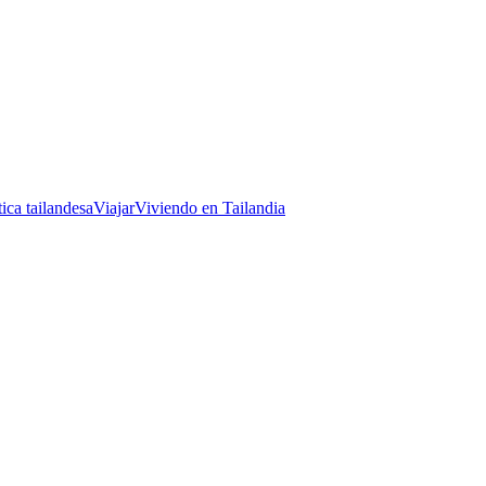
tica tailandesa
Viajar
Viviendo en Tailandia