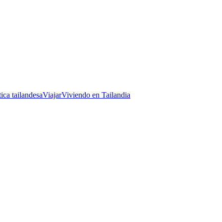
tica tailandesa
Viajar
Viviendo en Tailandia