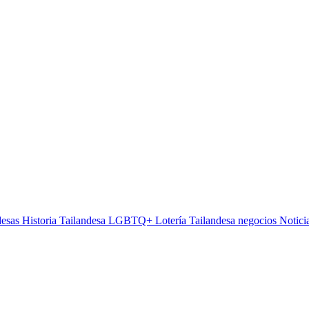
desas
Historia Tailandesa
LGBTQ+
Lotería Tailandesa
negocios
Notici