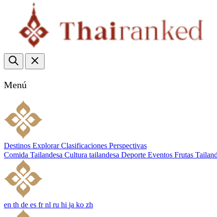
Menú
Destinos
Explorar
Clasificaciones
Perspectivas
Comida Tailandesa
Cultura tailandesa
Deporte
Eventos
Frutas Tailan
en
th
de
es
fr
nl
ru
hi
ja
ko
zh