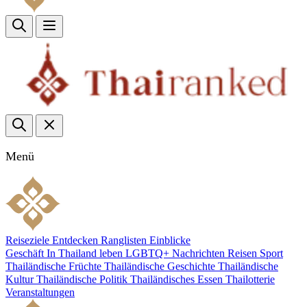
Menü
Reiseziele
Entdecken
Ranglisten
Einblicke
Geschäft
In Thailand leben
LGBTQ+
Nachrichten
Reisen
Sport
Thailändische Früchte
Thailändische Geschichte
Thailändische
Kultur
Thailändische Politik
Thailändisches Essen
Thailotterie
Veranstaltungen