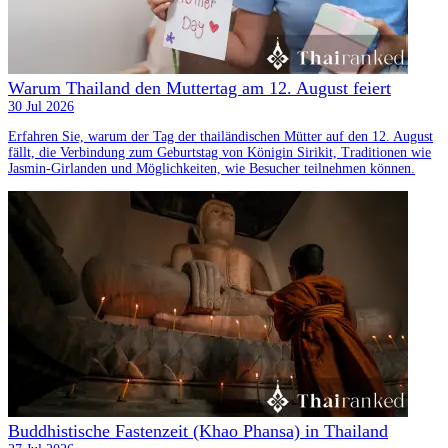
Warum Thailand den Muttertag am 12. August feiert
30 Jul 2026
Erfahren Sie, warum der Tag der thailändischen Mütter auf den 12. August
fällt, die Verbindung zum Geburtstag von Königin Sirikit, Traditionen wie
Jasmin-Girlanden und Möglichkeiten, wie Besucher teilnehmen können.
Buddhistische Fastenzeit (Khao Phansa) in Thailand