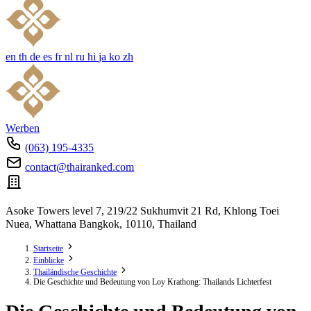
en
th
de
es
fr
nl
ru
hi
ja
ko
zh
Werben
(063) 195-4335
contact@thairanked.com
Asoke Towers level 7, 219/22 Sukhumvit 21 Rd, Khlong Toei
Nuea, Whattana Bangkok, 10110, Thailand
Startseite
Einblicke
Thailändische Geschichte
Die Geschichte und Bedeutung von Loy Krathong: Thailands Lichterfest