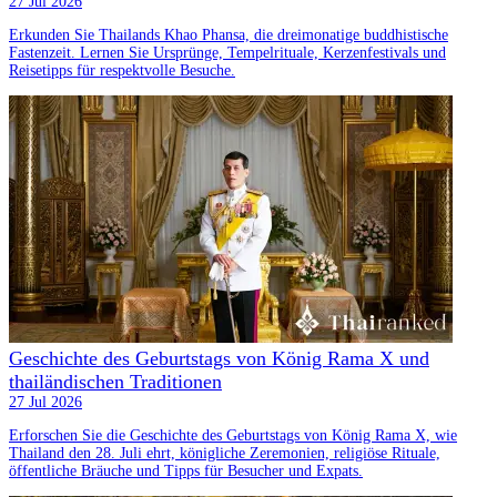
27 Jul 2026
Erkunden Sie Thailands Khao Phansa, die dreimonatige buddhistische
Fastenzeit. Lernen Sie Ursprünge, Tempelrituale, Kerzenfestivals und
Reisetipps für respektvolle Besuche.
Geschichte des Geburtstags von König Rama X und
thailändischen Traditionen
27 Jul 2026
Erforschen Sie die Geschichte des Geburtstags von König Rama X, wie
Thailand den 28. Juli ehrt, königliche Zeremonien, religiöse Rituale,
öffentliche Bräuche und Tipps für Besucher und Expats.