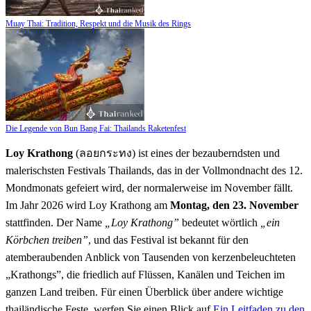
Muay Thai: Tradition, Respekt und die Musik des Rings
Die Legende von Bun Bang Fai: Thailands Raketenfest
Loy Krathong
(ลอยกระทง) ist eines der bezauberndsten und
malerischsten Festivals Thailands, das in der Vollmondnacht des 12.
Mondmonats gefeiert wird, der normalerweise im November fällt.
Im Jahr 2026 wird Loy Krathong am
Montag, den 23. November
stattfinden. Der Name
„Loy Krathong”
bedeutet wörtlich
„ein
Körbchen treiben”
, und das Festival ist bekannt für den
atemberaubenden Anblick von Tausenden von kerzenbeleuchteten
„Krathongs”, die friedlich auf Flüssen, Kanälen und Teichen im
ganzen Land treiben. Für einen Überblick über andere wichtige
thailändische Feste, werfen Sie einen Blick auf
Ein Leitfaden zu den