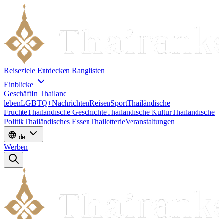
Reiseziele
Entdecken
Ranglisten
Einblicke
Geschäft
In Thailand
leben
LGBTQ+
Nachrichten
Reisen
Sport
Thailändische
Früchte
Thailändische Geschichte
Thailändische Kultur
Thailändische
Politik
Thailändisches Essen
Thailotterie
Veranstaltungen
de
Werben