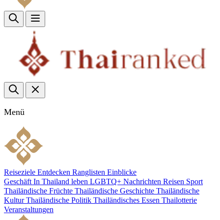
Menü
Reiseziele
Entdecken
Ranglisten
Einblicke
Geschäft
In Thailand leben
LGBTQ+
Nachrichten
Reisen
Sport
Thailändische Früchte
Thailändische Geschichte
Thailändische
Kultur
Thailändische Politik
Thailändisches Essen
Thailotterie
Veranstaltungen