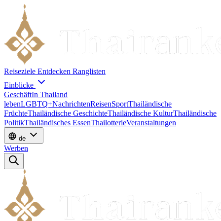
Reiseziele
Entdecken
Ranglisten
Einblicke
Geschäft
In Thailand
leben
LGBTQ+
Nachrichten
Reisen
Sport
Thailändische
Früchte
Thailändische Geschichte
Thailändische Kultur
Thailändische
Politik
Thailändisches Essen
Thailotterie
Veranstaltungen
de
Werben