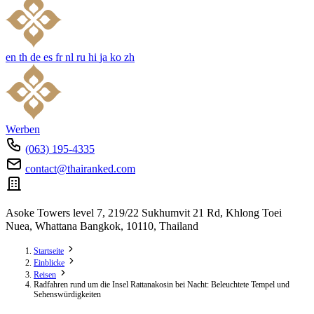
en
th
de
es
fr
nl
ru
hi
ja
ko
zh
Werben
(063) 195-4335
contact@thairanked.com
Asoke Towers level 7, 219/22 Sukhumvit 21 Rd, Khlong Toei
Nuea, Whattana Bangkok, 10110, Thailand
Startseite
Einblicke
Reisen
Radfahren rund um die Insel Rattanakosin bei Nacht: Beleuchtete Tempel und
Sehenswürdigkeiten