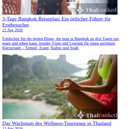
3-Tage Bangkok Reiseplan: Ein örtlicher Führer für
Erstbesucher
21 Apr 2026
Entdecken Sie die besten Dinge, die man in Bangkok an drei Tagen tun,
essen und sehen kann. Insider-Tipps und Logistik für einen perfekten
Kurzurlaub – Tempel, Essen, Kultur und Spaß.
Das Wachstum des Wellness-Tourismus in Thailand
13 Apr 2026