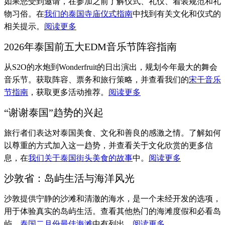
如果您受到邀请，在参加之前了解仪式、礼仪、着装规范和礼
物习俗。在
我们的泰国寺庙仪式指南
中找到有关文化和仪式的
相关提示。
阅读更多
2026年泰国前五大EDM音乐节阵容指南
从S2O的水炮到Wonderfruit的日出演出，规划今年最大的舞会
音乐节。获取阵容、票务和旅行策略，并查看我们的
宋干音乐
节指南
，获取更多活动推荐。
阅读更多
“谢谢泰国”趋势的兴起
旅行者们表达对泰国美食、文化和善良的感激之情。了解如何
以尊重的方式加入这一趋势，并查看关于文化欣赏的更多信
息，在
我们关于泰国街头美食的故事
中。
阅读更多
沙敦省：岛屿生活与海洋风光
沙敦提供宁静的沙滩和清澈的海水，是一个未经开发的选项，
用于体验真实的岛屿生活。查看其他热门的海滩度假和必看岛
屿，
泰国二月份最佳海滩
中有列出。
阅读更多