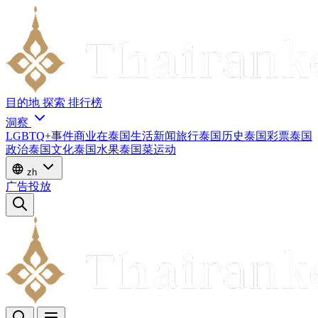
目的地
探索
排行榜
洞察
LGBTQ+
事件
商业
在泰国生活
新闻
旅行
泰国历史
泰国彩票
泰国
政治
泰国文化
泰国水果
泰国菜
运动
zh
广告投放