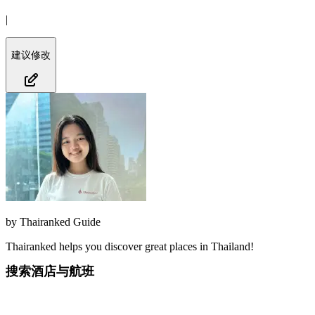
|
建议修改
by
Thairanked Guide
Thairanked helps you discover great places in Thailand!
搜索酒店与航班