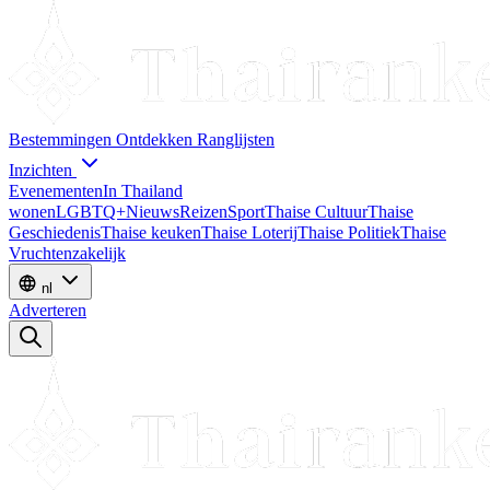
Bestemmingen
Ontdekken
Ranglijsten
Inzichten
Evenementen
In Thailand
wonen
LGBTQ+
Nieuws
Reizen
Sport
Thaise Cultuur
Thaise
Geschiedenis
Thaise keuken
Thaise Loterij
Thaise Politiek
Thaise
Vruchten
zakelijk
nl
Adverteren