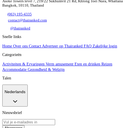
Asoke Towers level 7, 219/22 Sukhumvit 21 Rd, Khlong Toei Nuea, Whattana
Bangkok, 10110, Thailand
(063) 195-4335
contact@thairanked.com
@thairanked
Snelle links
Home
Over ons
Contact
Adverteer op Thairanked
FAQ
Zakelijke login
Categorieën
Activiteiten & Ervaringen
Verm amusement
Eten en drinken
Reizen
Accommodatie
Gezondheid & Welzijn
Talen
Nederlands
Nieuwsbrief