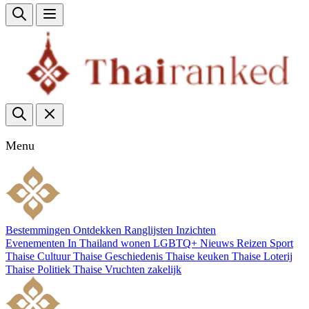
Menu
Bestemmingen
Ontdekken
Ranglijsten
Inzichten
Evenementen
In Thailand wonen
LGBTQ+
Nieuws
Reizen
Sport
Thaise Cultuur
Thaise Geschiedenis
Thaise keuken
Thaise Loterij
Thaise Politiek
Thaise Vruchten
zakelijk