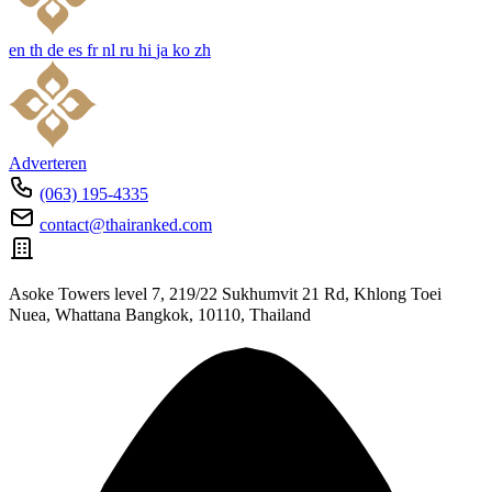
en
th
de
es
fr
nl
ru
hi
ja
ko
zh
Adverteren
(063) 195-4335
contact@thairanked.com
Asoke Towers level 7, 219/22 Sukhumvit 21 Rd, Khlong Toei
Nuea, Whattana Bangkok, 10110, Thailand