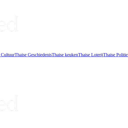
 Cultuur
Thaise Geschiedenis
Thaise keuken
Thaise Loterij
Thaise Politi