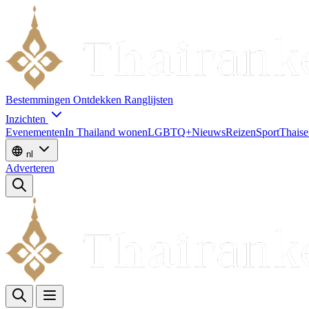
Bestemmingen
Ontdekken
Ranglijsten
Inzichten
Evenementen
In Thailand wonen
LGBTQ+
Nieuws
Reizen
Sport
Thaise
nl
Adverteren