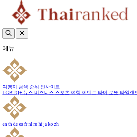
메뉴
여행지
탐색
순위
인사이트
LGBTQ+
뉴스
비즈니스
스포츠
여행
이벤트
타이 로또
타일랜
en
th
de
es
fr
nl
ru
hi
ja
ko
zh