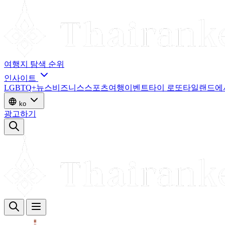
여행지
탐색
순위
인사이트
LGBTQ+
뉴스
비즈니스
스포츠
여행
이벤트
타이 로또
타일랜드에
ko
광고하기