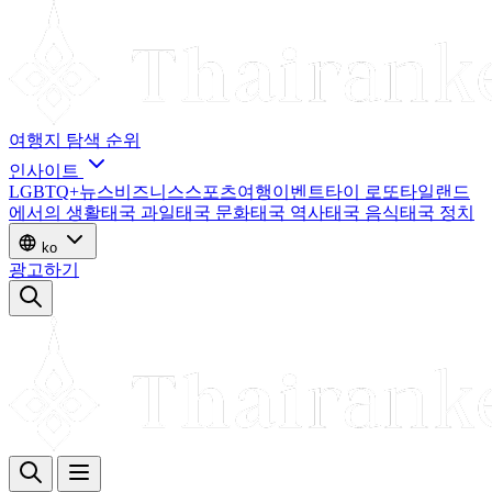
여행지
탐색
순위
인사이트
LGBTQ+
뉴스
비즈니스
스포츠
여행
이벤트
타이 로또
타일랜드
에서의 생활
태국 과일
태국 문화
태국 역사
태국 음식
태국 정치
ko
광고하기