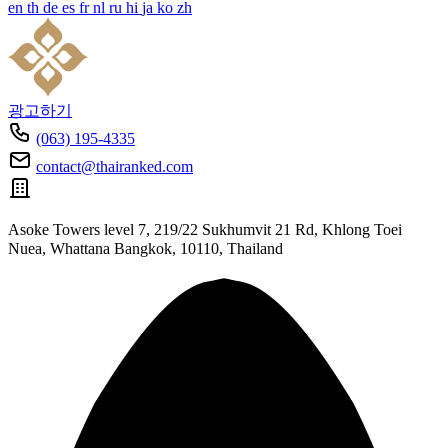
en
th
de
es
fr
nl
ru
hi
ja
ko
zh
광고하기
(063) 195-4335
contact@thairanked.com
Asoke Towers level 7, 219/22 Sukhumvit 21 Rd, Khlong Toei
Nuea, Whattana Bangkok, 10110, Thailand