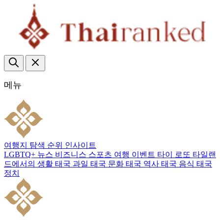
메뉴
여행지
탐색
순위
인사이트
LGBTQ+
뉴스
비즈니스
스포츠
여행
이벤트
타이 로또
타일랜
드에서의 생활
태국 과일
태국 문화
태국 역사
태국 음식
태국
정치