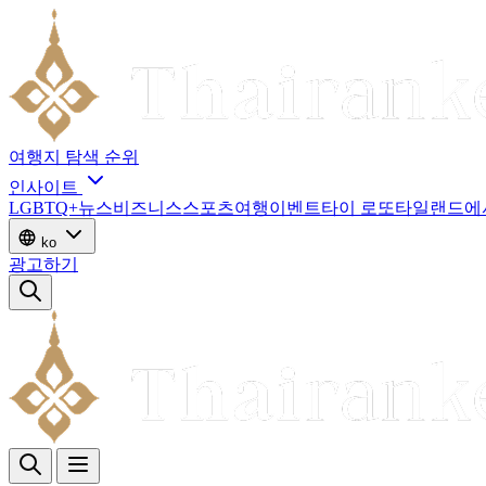
여행지
탐색
순위
인사이트
LGBTQ+
뉴스
비즈니스
스포츠
여행
이벤트
타이 로또
타일랜드에
ko
광고하기