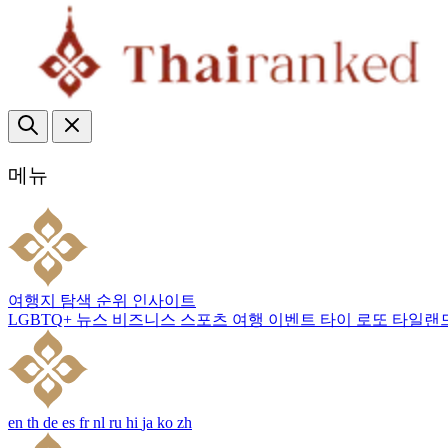
메뉴
여행지
탐색
순위
인사이트
LGBTQ+
뉴스
비즈니스
스포츠
여행
이벤트
타이 로또
타일랜
en
th
de
es
fr
nl
ru
hi
ja
ko
zh