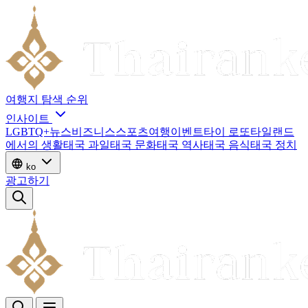
여행지
탐색
순위
인사이트
LGBTQ+
뉴스
비즈니스
스포츠
여행
이벤트
타이 로또
타일랜드
에서의 생활
태국 과일
태국 문화
태국 역사
태국 음식
태국 정치
ko
광고하기