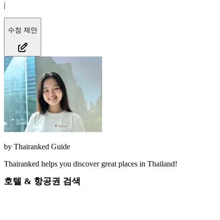
|
수정 제안
by
Thairanked Guide
Thairanked helps you discover great places in Thailand!
호텔 & 항공권 검색