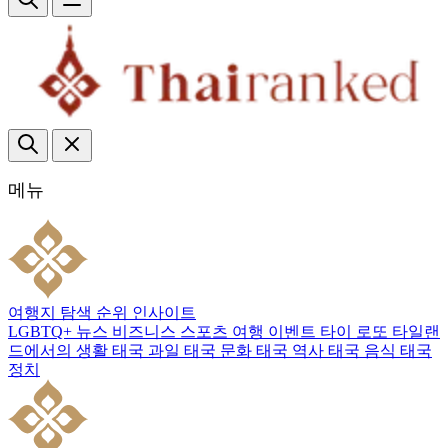
메뉴
여행지
탐색
순위
인사이트
LGBTQ+
뉴스
비즈니스
스포츠
여행
이벤트
타이 로또
타일랜
드에서의 생활
태국 과일
태국 문화
태국 역사
태국 음식
태국
정치