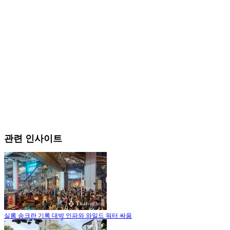
관련 인사이트
실롬 송크란 기록 대박 인파와 와일드 워터 싸움