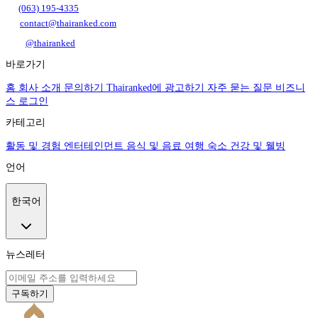
(063) 195-4335
contact@thairanked.com
@thairanked
바로가기
홈
회사 소개
문의하기
Thairanked에 광고하기
자주 묻는 질문
비즈니
스 로그인
카테고리
활동 및 경험
엔터테인먼트
음식 및 음료
여행
숙소
건강 및 웰빙
언어
한국어
뉴스레터
구독하기