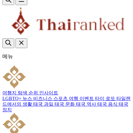
메뉴
여행지
탐색
순위
인사이트
LGBTQ+
뉴스
비즈니스
스포츠
여행
이벤트
타이 로또
타일랜
드에서의 생활
태국 과일
태국 문화
태국 역사
태국 음식
태국
정치