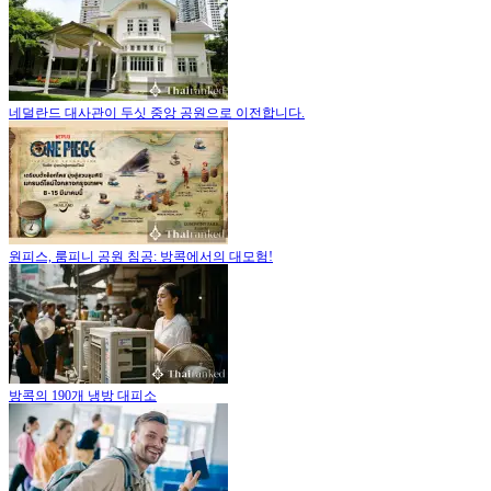
네덜란드 대사관이 두싯 중앙 공원으로 이전합니다.
원피스, 룸피니 공원 침공: 방콕에서의 대모험!
방콕의 190개 냉방 대피소