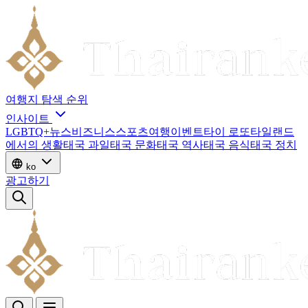
여행지
탐색
순위
인사이트
LGBTQ+
뉴스
비즈니스
스포츠
여행
이벤트
타이 로또
타일랜드
에서의 생활
태국 과일
태국 문화
태국 역사
태국 음식
태국 정치
ko
광고하기