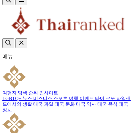
메뉴
여행지
탐색
순위
인사이트
LGBTQ+
뉴스
비즈니스
스포츠
여행
이벤트
타이 로또
타일랜
드에서의 생활
태국 과일
태국 문화
태국 역사
태국 음식
태국
정치