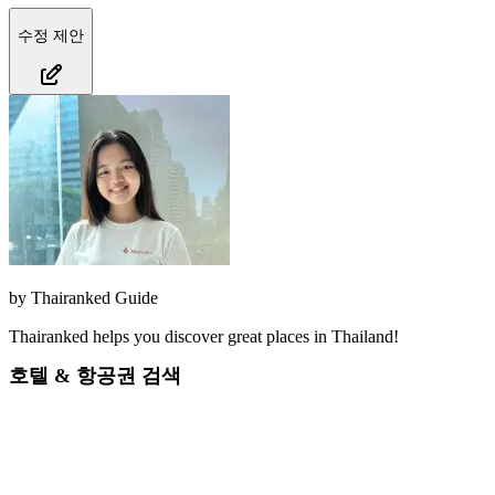
수정 제안
by
Thairanked Guide
Thairanked helps you discover great places in Thailand!
호텔 & 항공권 검색