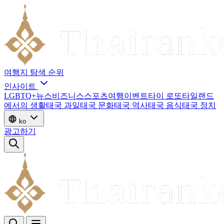
여행지
탐색
순위
인사이트
LGBTQ+
뉴스
비즈니스
스포츠
여행
이벤트
타이 로또
타일랜드
에서의 생활
태국 과일
태국 문화
태국 역사
태국 음식
태국 정치
ko
광고하기