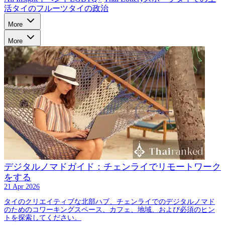
活
タイのフルーツ
タイの政治
More
More
デジタルノマドガイド：チェンライでリモートワーク
をする
21 Apr 2026
タイのクリエイティブな北部ハブ、チェンライでのデジタルノマド
のためのコワーキングスペース、カフェ、地域、および必須のヒン
トを探索してください。