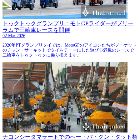
トゥクトゥクグランプリ：モトGPライダーがブリー
ラムで三輪車レースを開催
02 Mar 2026
2026年PTグランプリタイでは、MotoGPのアイコンたちがプーケット
のチャン・サーキットでタイをテーマにした遊び心満載のレースで
二輪車をトゥクトゥクに乗り換えます。
ナコンシータマラートでのヘー・パ・クン・タット祭