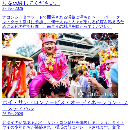
りを体験してください。
27 Feb 2026
ナコンシータマラートで開催される活気に満ちたヘー・パー・ク
ン・タット祭りに参加し、何千人もの人々が聖なる仏塔を称えるた
めに金色の布を行進し、南タイの料理を味わってください。
ポイ・サン・ロンノービス・オーディネーション・フ
ェスティバル
26 Feb 2026
北タイの活気あるポイ・サン・ロン祭りを体験しましょう。タイ・
ヤイの少年たちが装飾され、授戒の前にパレードされます。文化、