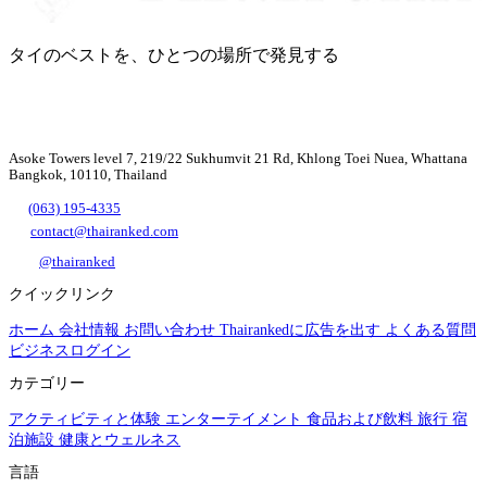
タイのベストを、ひとつの場所で発見する
Asoke Towers level 7, 219/22 Sukhumvit 21 Rd, Khlong Toei Nuea, Whattana
Bangkok, 10110, Thailand
(063) 195-4335
contact@thairanked.com
@thairanked
クイックリンク
ホーム
会社情報
お問い合わせ
Thairankedに広告を出す
よくある質問
ビジネスログイン
カテゴリー
アクティビティと体験
エンターテイメント
食品および飲料
旅行
宿
泊施設
健康とウェルネス
言語