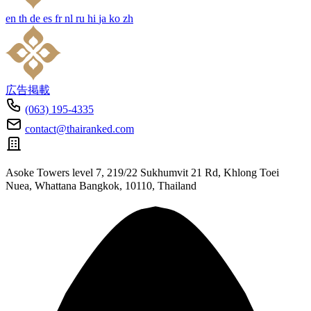
en
th
de
es
fr
nl
ru
hi
ja
ko
zh
広告掲載
(063) 195-4335
contact@thairanked.com
Asoke Towers level 7, 219/22 Sukhumvit 21 Rd, Khlong Toei
Nuea, Whattana Bangkok, 10110, Thailand