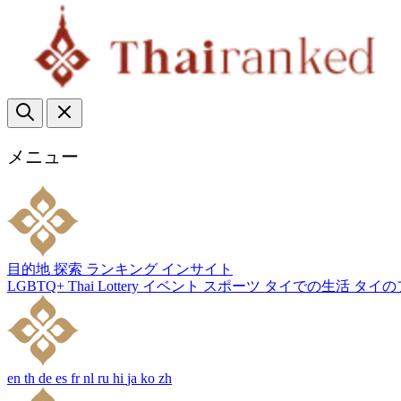
メニュー
目的地
探索
ランキング
インサイト
LGBTQ+
Thai Lottery
イベント
スポーツ
タイでの生活
タイの
en
th
de
es
fr
nl
ru
hi
ja
ko
zh