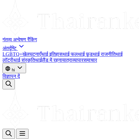
गंतव्य
अन्वेषण
रैंकिंग
अंतर्दृष्टि
LGBTQ+
खेल
घटनाएँ
थाई इतिहास
थाई फल
थाई फ़ूड
थाई राजनीति
थाई
लॉटरी
थाई संस्कृति
थाईलैंड में रहना
यात्रा
व्यापार
समाचार
hi
विज्ञापन दें