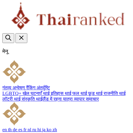
मेनू
गंतव्य
अन्वेषण
रैंकिंग
अंतर्दृष्टि
LGBTQ+
खेल
घटनाएँ
थाई इतिहास
थाई फल
थाई फ़ूड
थाई राजनीति
थाई
लॉटरी
थाई संस्कृति
थाईलैंड में रहना
यात्रा
व्यापार
समाचार
en
th
de
es
fr
nl
ru
hi
ja
ko
zh