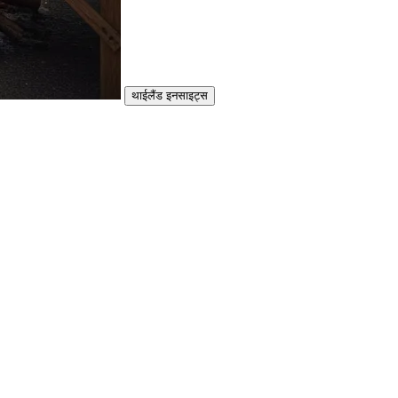
थाईलैंड इनसाइट्स