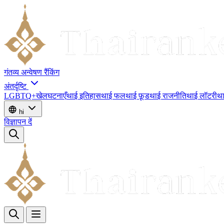
गंतव्य
अन्वेषण
रैंकिंग
अंतर्दृष्टि
LGBTQ+
खेल
घटनाएँ
थाई इतिहास
थाई फल
थाई फ़ूड
थाई राजनीति
थाई लॉटरी
था
hi
विज्ञापन दें