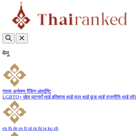
मेनू
गंतव्य
अन्वेषण
रैंकिंग
अंतर्दृष्टि
LGBTQ+
खेल
घटनाएँ
थाई इतिहास
थाई फल
थाई फ़ूड
थाई राजनीति
थाई लॉ
en
th
de
es
fr
nl
ru
hi
ja
ko
zh