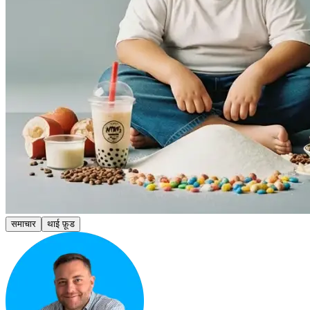
समाचार
थाई फ़ूड