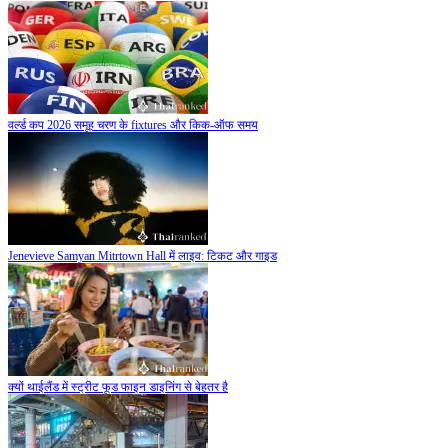
वर्ल्ड कप 2026 समूह चरण के fixtures और किक-ऑफ समय
Jenevieve Samyan Mitrtown Hall में लाइव: टिकट और गाइड
क्यों थाईलैंड में स्ट्रीट फूड फाइन डाइनिंग से बेहतर है