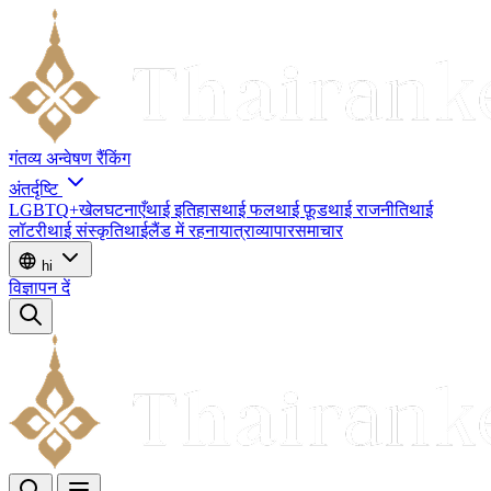
गंतव्य
अन्वेषण
रैंकिंग
अंतर्दृष्टि
LGBTQ+
खेल
घटनाएँ
थाई इतिहास
थाई फल
थाई फ़ूड
थाई राजनीति
थाई
लॉटरी
थाई संस्कृति
थाईलैंड में रहना
यात्रा
व्यापार
समाचार
hi
विज्ञापन दें